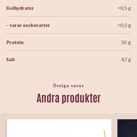
Kolhydrater
<0,5 g
- varav sockerarter
<0,5 g
Protein
30 g
Salt
4,7 g
Övriga varor
Andra produkter