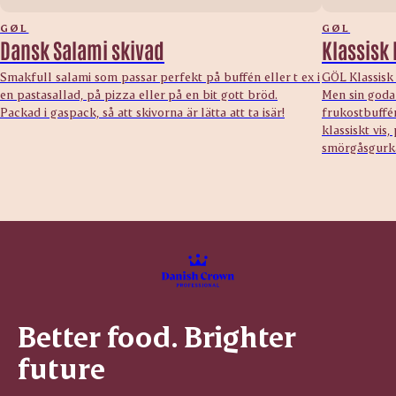
GØL
GØL
Dansk Salami skivad
Klassisk 
Smakfull salami som passar perfekt på buffén eller t ex i
GÖL Klassisk 
en pastasallad, på pizza eller på en bit gott bröd.
Men sin goda
Packad i gaspack, så att skivorna är lätta att ta isär!
frukostbuffén
klassiskt vis
smörgåsgurk
Better food. Brighter
future