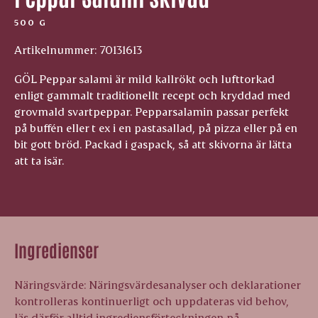
500 G
Artikelnummer: 70131613
GÖL Peppar salami är mild kallrökt och lufttorkad
enligt gammalt traditionellt recept och kryddad med
grovmald svartpeppar. Pepparsalamin passar perfekt
på buffén eller t ex i en pastasallad, på pizza eller på en
bit gott bröd. Packad i gaspack, så att skivorna är lätta
att ta isär.
Ingredienser
Näringsvärde: Näringsvärdesanalyser och deklarationer
kontrolleras kontinuerligt och uppdateras vid behov,
läs därför alltid ingrediensförteckningen på