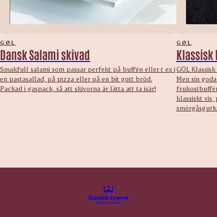
GØL
GØL
Dansk Salami skivad
Klassisk 
Smakfull salami som passar perfekt på buffén eller t ex i
GÖL Klassisk 
en pastasallad, på pizza eller på en bit gott bröd.
Men sin goda
Packad i gaspack, så att skivorna är lätta att ta isär!
frukostbuffén
klassiskt vis
smörgåsgurk