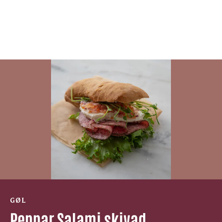
GØL
Peppar Salami skivad