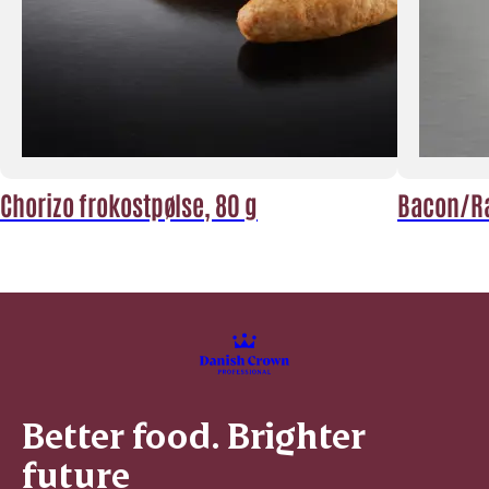
Chorizo frokostpølse, 80 g
Bacon/Ra
Better food. Brighter
future