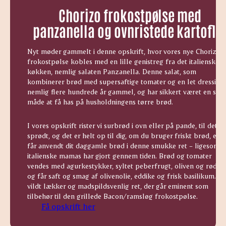
Chorizo frokostpølse med
panzanella og ovnristede kartofle
Nyt møder gammelt i denne opskrift, hvor vores nye Chorizo
frokostpølse kobles med en lille genistreg fra det italienske
køkken, nemlig salaten Panzanella. Denne salat, som
kombinerer brød med supersaftige tomater og en let dressing,
nemlig flere hundrede år gammel, og har sikkert været en sma
måde at få has på husholdningens tørre brød.
I vores opskrift rister vi surbrød i ovn eller på pande, til det er
sprødt, og det er helt op til dig, om du bruger friskt brød, elle
får anvendt dit daggamle brød i denne smukke ret – ligesom d
italienske mamas har gjort gennem tiden. Brød og tomater
vendes med agurkestykker, syltet peberfrugt, oliven og rødløg
og får saft og smag af olivenolie, eddike og frisk basilikum. En
vildt lækker og madspildsvenlig ret, der går eminent som
tilbehør til den grillede Bacon/ramsløg frokostpølse.
Få opskrift her