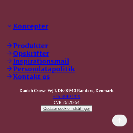
Koncepter
Danish Crown Professional
Dyrbar
Produkter
GØL
Opskrifter
Tulip
Inspirationsmail
Friland
Persondatapolitik
Dansk Kødkvæg
STOLT
Kontakt os
Dansk Kalv
Tender Pork
Danish Crown Vej 1, DK-8940 Randers, Denmark
KOMBI Hak
+45 8919 1919
CVR 26121264
Opdater cookie-indstillinger