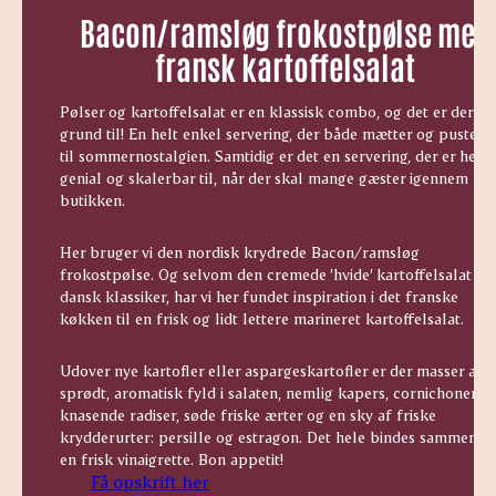
Bacon/ramsløg frokostpølse med
fransk kartoffelsalat
Pølser og kartoffelsalat er en klassisk combo, og det er der en
grund til! En helt enkel servering, der både mætter og puster l
til sommernostalgien. Samtidig er det en servering, der er helt
genial og skalerbar til, når der skal mange gæster igennem
butikken.
Her bruger vi den nordisk krydrede Bacon/ramsløg
frokostpølse. Og selvom den cremede ’hvide’ kartoffelsalat er
dansk klassiker, har vi her fundet inspiration i det franske
køkken til en frisk og lidt lettere marineret kartoffelsalat.
Udover nye kartofler eller aspargeskartofler er der masser af
sprødt, aromatisk fyld i salaten, nemlig kapers, cornichoner,
knasende radiser, søde friske ærter og en sky af friske
krydderurter: persille og estragon. Det hele bindes sammen af
en frisk vinaigrette. Bon appetit!
Få opskrift her