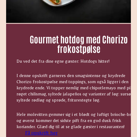
Gourmet hotdog med Chorizo
frokostpølse
Du ved det fra dine egne gæster: Hotdogs hitter!
I denne opskrift garneres den smagsintense og krydrede
Chorizo frokostpølse med toppings, som også ligger i den
krydrede ende. Vi topper nemlig med chipotlemayo med pikan
røget chilismag, syltede
jalapeños og varianter af løg: sursøde
syltede rødløg og sprøde, friturestegte løg.
Hele molevitten gemmer sig i et blødt og luftigt brioche-brød
og øverst kommer det sidste pift fra en god dusk frisk
koriander. Glæd dig til at se glade gæster i restauranten!
Få opskrift her