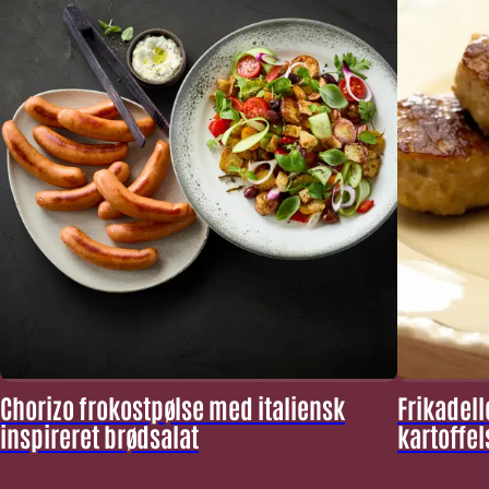
Chorizo frokostpølse med italiensk
Frikadel
inspireret brødsalat
kartoffel