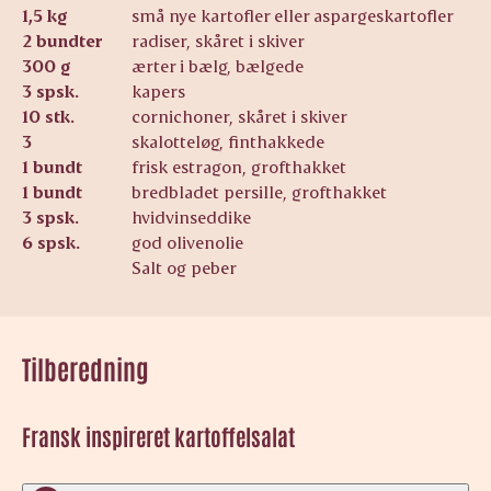
1,5 kg
små nye kartofler eller aspargeskartofler
2 bundter
radiser, skåret i skiver
300 g
ærter i bælg, bælgede
3 spsk.
kapers
10 stk.
cornichoner, skåret i skiver
3
skalotteløg, finthakkede
1 bundt
frisk estragon, grofthakket
1 bundt
bredbladet persille, grofthakket
3 spsk.
hvidvinseddike
6 spsk.
god olivenolie
Salt og peber
Tilberedning
Fransk inspireret kartoffelsalat