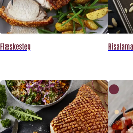
Flæskesteg
Risalam