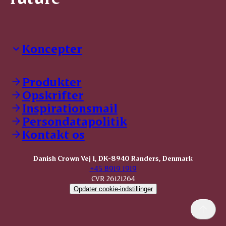
Koncepter
Danish Crown Professional
Dyrbar
Produkter
GØL
Opskrifter
Tulip
Inspirationsmail
Friland
Persondatapolitik
Dansk Kødkvæg
STOLT
Kontakt os
Dansk Kalv
Tender Pork
Danish Crown Vej 1, DK-8940 Randers, Denmark
KOMBI Hak
+45 8919 1919
CVR 26121264
Opdater cookie-indstillinger