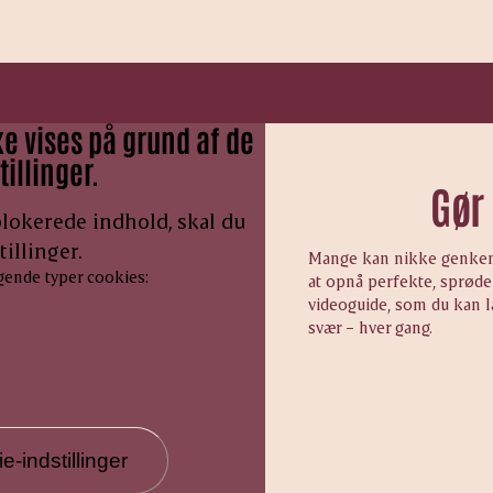
e vises på grund af de
illinger.
Gør
 blokerede indhold, skal du
illinger.
Mange kan nikke genkend
gende typer cookies:
at opnå perfekte, sprøde 
videoguide, som du kan l
svær – hver gang.
-indstillinger