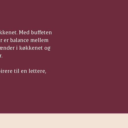
køkkenet. Med buffeten
r er balance mellem
hænder i køkkenet og
r.
rere til en lettere,