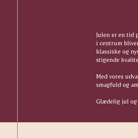
Julen er en tid
i centrum blive
klassiske og ny
stigende kvalit
Med vores udvalg
smagfuld og amb
Glædelig jul o