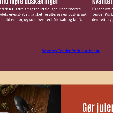
ltid møre udskæringer
Kvalitet
d den tilsatte smagsneutrale lage, understøttes
Uanset om de
dets egenskaber, hvilket resulterer i en udskæring,
Tender Pork 
r altid er mør, og som bevarer både saft og kraft.
den rette ty
Se vores Tender Pork-sortiment
Gør jul