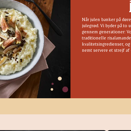
Når julen banker på døre
julegrød. Vi byder på to u
gennem generationer: Vo
traditionelle risalamand
kvalitetsingredienser, o
nemt servere et strejf af 