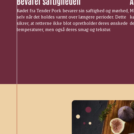
Bevarer saftigheden
A
Kødet fra Tender Pork bevarer sin saftighed og mørhed,
Me
selv når det holdes varmt over længere perioder. Dette
kø
sikrer, at retterne ikke blot opretholder deres ønskede
de
temperaturer, men også deres smag og tekstur.