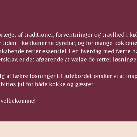
 præget af traditioner, forventninger og travlhed i 
r tiden i køkkenerne dyrebar, og for mange køkkene
skabende retter essentiel. I en hverdag med færre 
etskrav, er det afgørende at vælge de retter løsninge
 af lækre løsninger til julebordet ønsker vi at inspi
itiøs jul for både kokke og gæster.
g velbekomme!