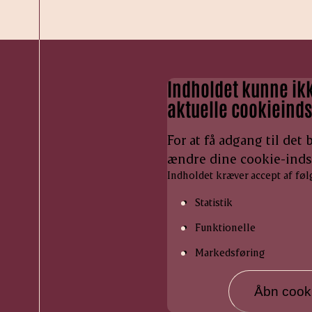
Indholdet kunne ikk
aktuelle cookieindst
For at få adgang til det
ændre dine cookie-indst
Indholdet kræver accept af føl
Statistik
Funktionelle
Markedsføring
Åbn cookie