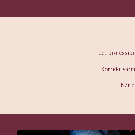
I det professio
Korrekt varm
Når d