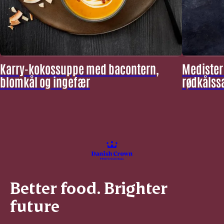
Karry-kokossuppe med bacontern,
Medister
blomkål og ingefær
rødkålss
Better food. Brighter
future