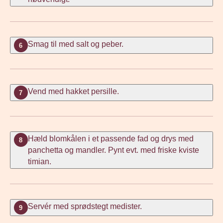
Smag til med salt og peber.
6
Vend med hakket persille.
7
Hæld blomkålen i et passende fad og drys med
8
panchetta og mandler. Pynt evt. med friske kviste
timian.
Servér med sprødstegt medister.
9