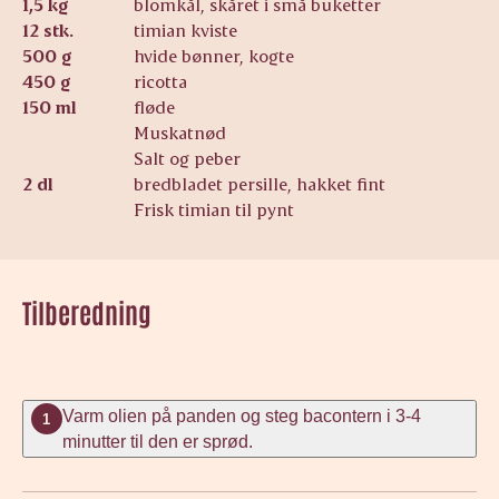
1,5 kg
blomkål, skåret i små buketter
12 stk.
timian kviste
500 g
hvide bønner, kogte
450 g
ricotta
150 ml
fløde
Muskatnød
Salt og peber
2 dl
bredbladet persille, hakket fint
Frisk timian til pynt
Tilberedning
Varm olien på panden og steg bacontern i 3-4
1
minutter til den er sprød.