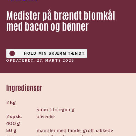
Medister på brændt blomkål
med bacon og bønner
HOLD MIN SKÆRM TÆNDT
OPDATERET: 27. MARTS 2025
Ingredienser
2 kg
Smør til stegning
2 spsk.
oliveolie
400 g
50 g
mandler med hinde, grofthakkede