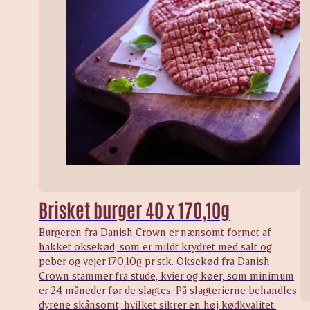
Brisket burger 40 x 170,10g
Burgeren fra Danish Crown er nænsomt formet af
hakket oksekød, som er mildt krydret med salt og
peber og vejer 170,10g pr stk. Oksekød fra Danish
Crown stammer fra stude, kvier og køer, som minimum
er 24 måneder før de slagtes. På slagterierne behandles
dyrene skånsomt, hvilket sikrer en høj kødkvalitet.