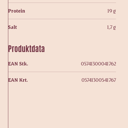
Protein
19 g
Salt
1,7 g
Produktdata
EAN Stk.
05741300041762
EAN Krt.
05741300541767