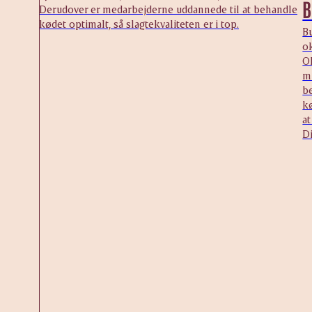
B
Derudover er medarbejderne uddannede til at behandle
kødet optimalt, så slagtekvaliteten er i top.
B
ok
O
m
b
k
at
D