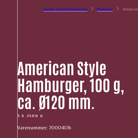
Danish Crown Professional
Produkter
American 
American Style
Hamburger, 100 g,
ca. Ø120 mm.
3 X 2500 G
Varenummer: 70004176