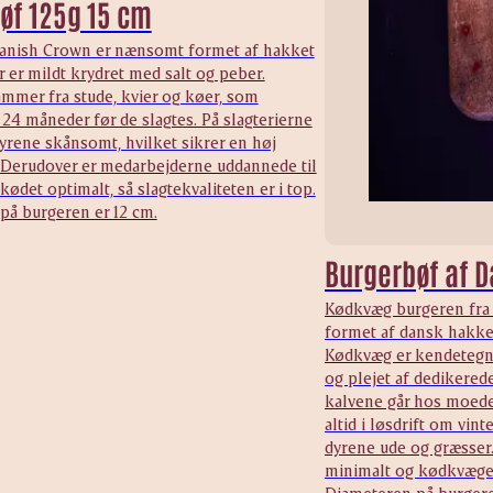
øf 125g 15 cm
Danish Crown er nænsomt formet af hakket
 er mildt krydret med salt og peber.
mmer fra stude, kvier og køer, som
4 måneder før de slagtes. På slagterierne
yrene skånsomt, hvilket sikrer en høj
. Derudover er medarbejderne uddannede til
kødet optimalt, så slagtekvaliteten er i top.
på burgeren er 12 cm.
Burgerbøf af 
Kødkvæg burgeren fra
formet af dansk hakk
Kødkvæg er kendetegne
og plejet af dedikere
kalvene går hos moede
altid i løsdrift om vi
dyrene ude og græsser
minimalt og kødkvæget 
Diameteren på burgere