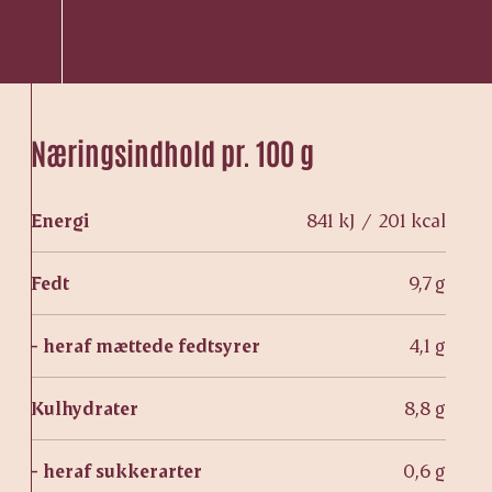
Næringsindhold pr. 100 g
Energi
841 kJ / 201 kcal
Fedt
9,7 g
- heraf mættede fedtsyrer
4,1 g
Kulhydrater
8,8 g
- heraf sukkerarter
0,6 g