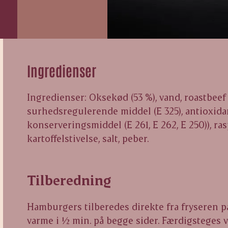
Ingredienser
Ingredienser: Oksekød (53 %), vand, roastbeef (
surhedsregulerende middel (E 325), antioxidan
konserveringsmiddel (E 261, E 262, E 250)), ra
kartoffelstivelse, salt, peber.
Tilberedning
Hamburgers tilberedes direkte fra fryseren på
varme i ½ min. på begge sider. Færdigsteges 