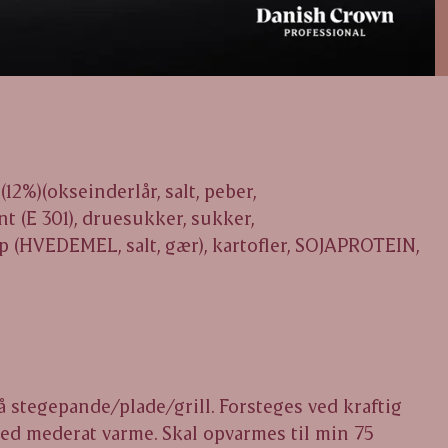
12%)(okseinderlår, salt, peber,
t (E 301), druesukker, sukker,
sp (HVEDEMEL, salt, gær), kartofler, SOJAPROTEIN,
 stegepande/plade/grill. Forsteges ved kraftig
ved mederat varme. Skal opvarmes til min 75