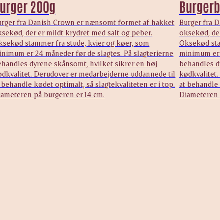
urger 200g
Burgerb
urger fra Danish Crown er nænsomt formet af hakket
Burger fra 
sekød, der er mildt krydret med salt og peber.
oksekød, der
ksekød stammer fra stude, kvier og køer, som
Oksekød sta
inimum er 24 måneder før de slagtes. På slagterierne
minimum er 2
ehandles dyrene skånsomt, hvilket sikrer en høj
behandles d
ødkvalitet. Derudover er medarbejderne uddannede til
kødkvalitet
 behandle kødet optimalt, så slagtekvaliteten er i top.
at behandle 
iameteren på burgeren er 14 cm.
Diameteren 