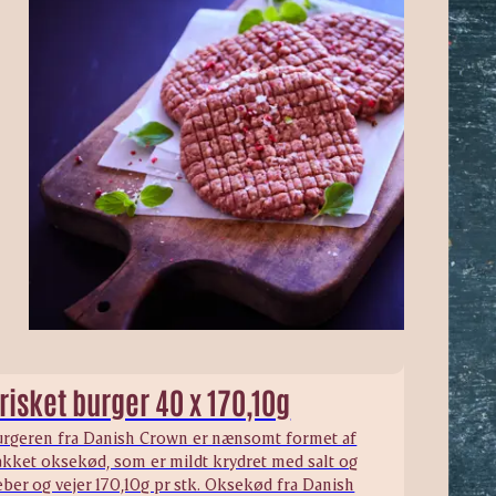
risket burger 40 x 170,10g
urgeren fra Danish Crown er nænsomt formet af
akket oksekød, som er mildt krydret med salt og
ber og vejer 170,10g pr stk. Oksekød fra Danish