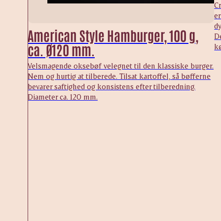
C
er
dy
American Style Hamburger, 100 g,
D
ca. Ø120 mm.
kø
Velsmagende oksebøf velegnet til den klassiske burger.
Nem og hurtig at tilberede. Tilsat kartoffel, så bøfferne
bevarer saftighed og konsistens efter tilberedning.
Diameter ca. 120 mm.