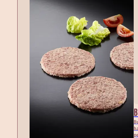
B
B
h
pe