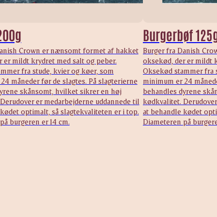
200g
Burgerbøf 125
Danish Crown er nænsomt formet af hakket
Burger fra Danish Cro
 er mildt krydret med salt og peber.
oksekød, der er mildt 
mmer fra stude, kvier og køer, som
Oksekød stammer fra s
4 måneder før de slagtes. På slagterierne
minimum er 24 måneder 
yrene skånsomt, hvilket sikrer en høj
behandles dyrene skån
. Derudover er medarbejderne uddannede til
kødkvalitet. Derudove
kødet optimalt, så slagtekvaliteten er i top.
at behandle kødet optim
på burgeren er 14 cm.
Diameteren på burgere