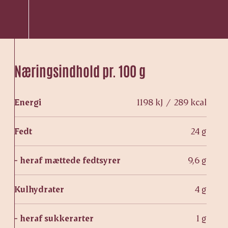
Næringsindhold pr. 100 g
Energi
1198 kJ / 289 kcal
Fedt
24 g
- heraf mættede fedtsyrer
9,6 g
Kulhydrater
4 g
- heraf sukkerarter
1 g