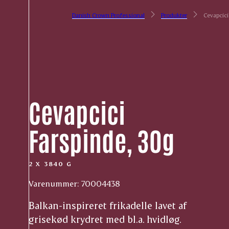
Danish Crown Professional
Produkter
Cevapcici
Cevapcici
Farspinde, 30g
2 X 3840 G
Varenummer: 70004438
Balkan-inspireret frikadelle lavet af
grisekød krydret med bl.a. hvidløg.