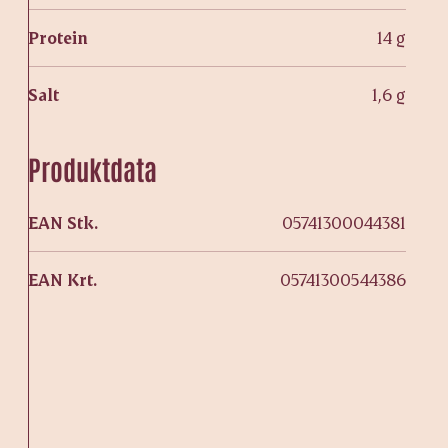
Protein
14 g
Salt
1,6 g
Produktdata
EAN Stk.
05741300044381
EAN Krt.
05741300544386