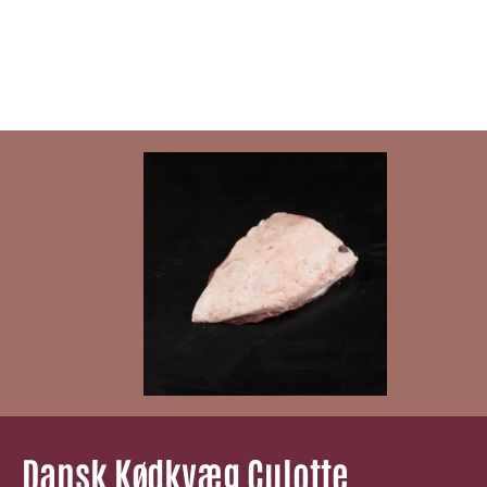
Dansk Kødkvæg Culotte