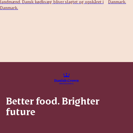
landmænd. Dansk kødkvæg bliver slagtet og opskåret i
Danmark.
Danmark.
Better food. Brighter
future