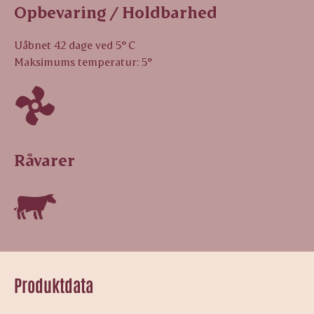
Opbevaring / Holdbarhed
Uåbnet 42 dage ved 5° C
Maksimums temperatur: 5°
Råvarer
Produktdata