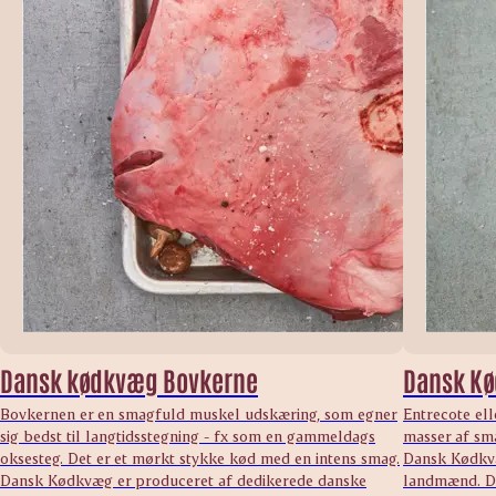
Dansk kødkvæg Bovkerne
Dansk Kø
Bovkernen er en smagfuld muskel udskæring, som egner
Entrecote ell
sig bedst til langtidsstegning - fx som en gammeldags
masser af sma
oksesteg. Det er et mørkt stykke kød med en intens smag.
Dansk Kødkvæ
Dansk Kødkvæg er produceret af dedikerede danske
landmænd. Da