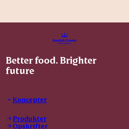
Better food. Brighter
future
Koncepter
Danish Crown Professional
Dyrbar
Produkter
GØL
Opskrifter
Tulip