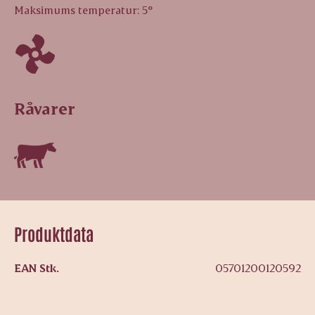
Maksimums temperatur: 5°
Råvarer
Produktdata
EAN Stk.
05701200120592