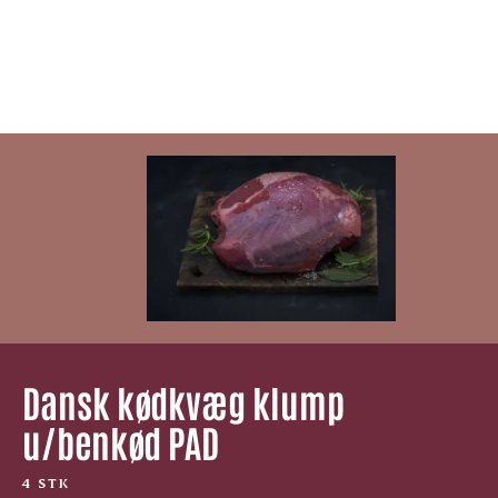
Dansk kødkvæg klump
u/benkød PAD
4 STK