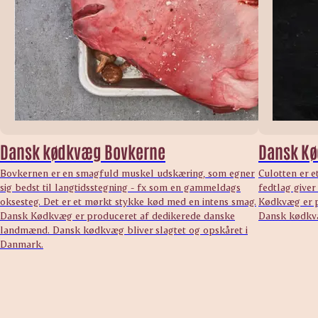
Dansk kødkvæg Bovkerne
Dansk Kø
Bovkernen er en smagfuld muskel udskæring, som egner
Culotten er e
sig bedst til langtidsstegning - fx som en gammeldags
fedtlag give
oksesteg. Det er et mørkt stykke kød med en intens smag.
Kødkvæg er p
Dansk Kødkvæg er produceret af dedikerede danske
Dansk kødkvæ
landmænd. Dansk kødkvæg bliver slagtet og opskåret i
Danmark.