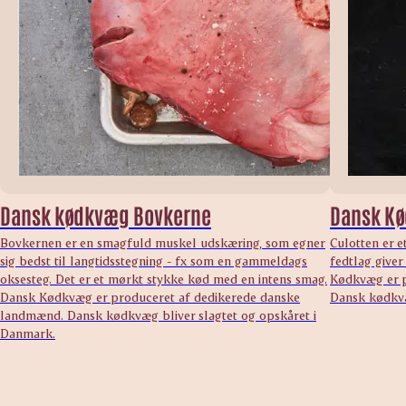
Dansk kødkvæg Bovkerne
Dansk Kø
Bovkernen er en smagfuld muskel udskæring, som egner
Culotten er e
sig bedst til langtidsstegning - fx som en gammeldags
fedtlag give
oksesteg. Det er et mørkt stykke kød med en intens smag.
Kødkvæg er p
Dansk Kødkvæg er produceret af dedikerede danske
Dansk kødkvæ
landmænd. Dansk kødkvæg bliver slagtet og opskåret i
Danmark.