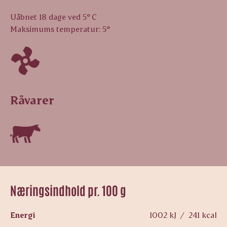
Uåbnet 18 dage ved 5° C
Maksimums temperatur: 5°
Råvarer
Næringsindhold pr. 100 g
Energi
1002 kJ / 241 kcal