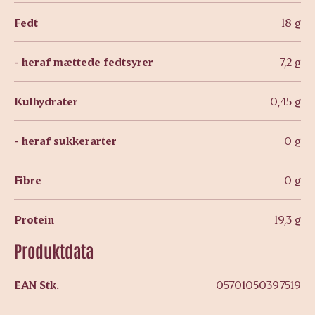
Fedt
18 g
- heraf mættede fedtsyrer
7,2 g
Kulhydrater
0,45 g
- heraf sukkerarter
0 g
Fibre
0 g
Protein
19,3 g
Produktdata
EAN Stk.
05701050397519