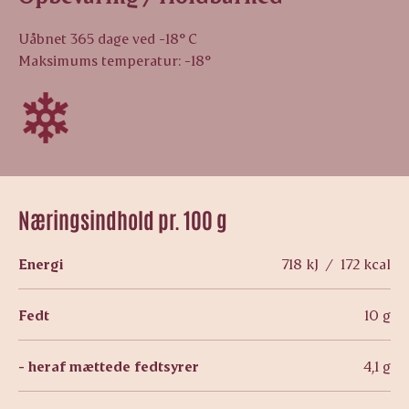
Uåbnet 365 dage ved -18° C
Maksimums temperatur: -18°
Næringsindhold pr. 100 g
Energi
718 kJ / 172 kcal
Fedt
10 g
- heraf mættede fedtsyrer
4,1 g