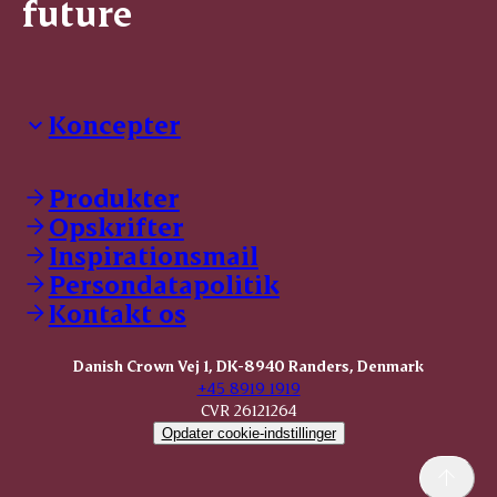
future
Koncepter
Danish Crown Professional
Dyrbar
Produkter
GØL
Opskrifter
Tulip
Inspirationsmail
Friland
Persondatapolitik
Dansk Kødkvæg
STOLT
Kontakt os
Dansk Kalv
Tender Pork
Danish Crown Vej 1, DK-8940 Randers, Denmark
KOMBI Hak
+45 8919 1919
CVR 26121264
Opdater cookie-indstillinger