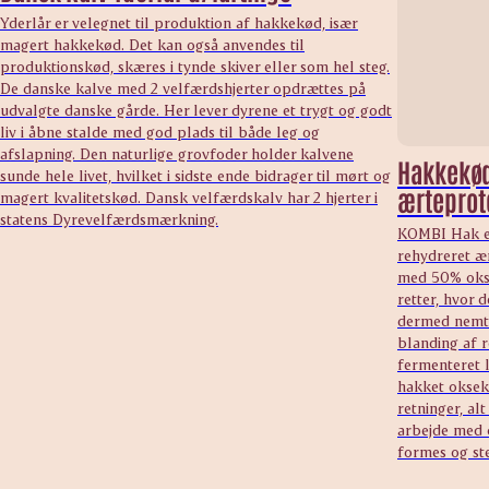
Yderlår er velegnet til produktion af hakkekød, især
magert hakkekød. Det kan også anvendes til
produktionskød, skæres i tynde skiver eller som hel steg.
De danske kalve med 2 velfærdshjerter opdrættes på
udvalgte danske gårde. Her lever dyrene et trygt og godt
liv i åbne stalde med god plads til både leg og
afslapning. Den naturlige grovfoder holder kalvene
Hakkekød
sunde hele livet, hvilket i sidste ende bidrager til mørt og
ærteprot
magert kvalitetskød. Dansk velfærdskalv har 2 hjerter i
statens Dyrevelfærdsmærkning.
KOMBI Hak er
rehydreret æ
med 50% okse
retter, hvor 
dermed nemt 
blanding af r
fermenteret l
hakket oksek
retninger, al
arbejde med 
formes og st