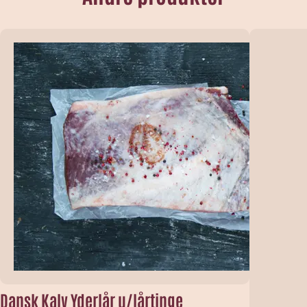
Dansk Kalv Yderlår u/lårtinge