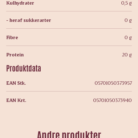
Kulhydrater
0,5 g
- heraf sukkerarter
0 g
Fibre
0 g
Protein
20 g
Produktdata
EAN Stk.
05701050373957
EAN Krt.
05701050373940
Andre produkter