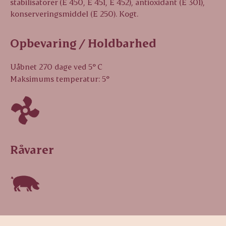
stabilisatorer (E 450, E 451, E 452), antioxidant (E 301),
konserveringsmiddel (E 250). Kogt.
Opbevaring / Holdbarhed
Uåbnet 270 dage ved 5° C
Maksimums temperatur: 5°
Råvarer