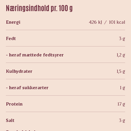
Næringsindhold pr. 100 g
Energi
426 kJ / 101 kcal
Fedt
3 g
- heraf mættede fedtsyrer
1,2 g
Kulhydrater
1,5 g
- heraf sukkerarter
1 g
Protein
17 g
Salt
3 g