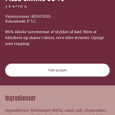
2 X 4770 G
Varenummer: 80003015
Fokuskode: P 3.5
86% skinke sammensat af stykker af kød. Nem at
håndtere og skære i skiver, tern eller strimler. Oplagt
som topping.
Køb produkt
Ingredienser
Ingredienser: Skinkekød (86%), vand, salt, druesukker,