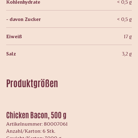
Kohlenhydrate
< 0,5 g
- davon Zucker
< 0,5 g
Eiweiß
17 g
Salz
3,2 g
Produktgrößen
Chicken Bacon, 500 g
Artikelnummer: 80007061
Anzahl/Karton: 6 Stk.
Gewicht/Karton: 3000 g