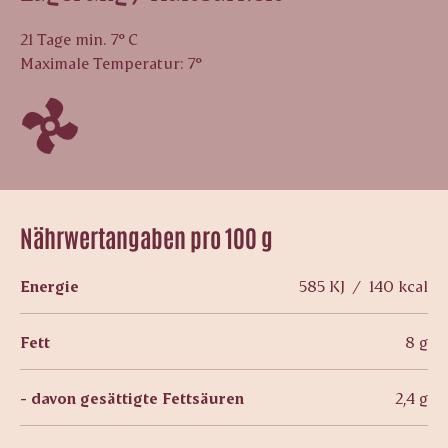
21 Tage min. 7° C
Maximale Temperatur: 7°
Nährwertangaben pro 100 g
Energie
585 KJ / 140 kcal
Fett
8 g
- davon gesättigte Fettsäuren
2,4 g