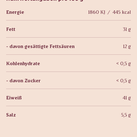
Energie
1860 KJ / 445 kcal
Fett
31 g
- davon gesättigte Fettsäuren
12 g
Kohlenhydrate
< 0,5 g
- davon Zucker
< 0,5 g
Eiweiß
41 g
Salz
5,5 g