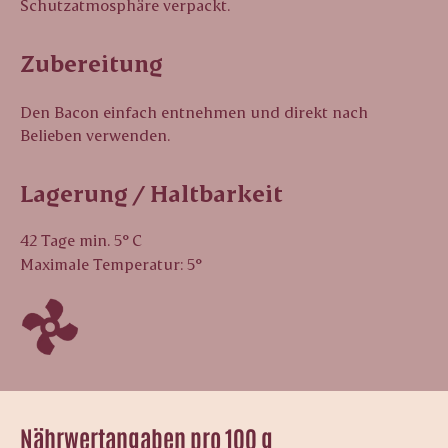
Schutzatmosphäre verpackt.
Zubereitung
Den Bacon einfach entnehmen und direkt nach
Belieben verwenden.
Lagerung / Haltbarkeit
42 Tage min. 5° C
Maximale Temperatur: 5°
Nährwertangaben pro 100 g