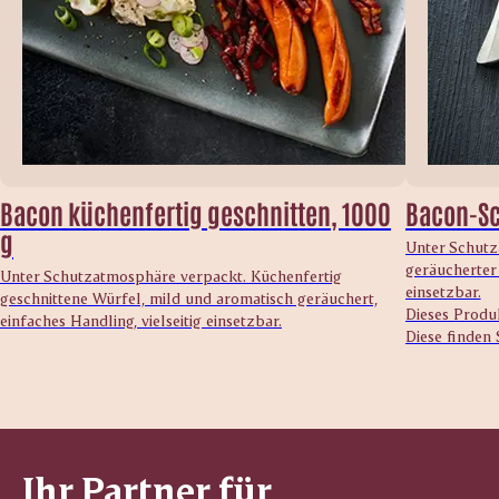
Bacon küchenfertig geschnitten, 1000
Bacon-Sc
g
Unter Schutz
geräucherter
Unter Schutzatmosphäre verpackt. Küchenfertig
einsetzbar.
geschnittene Würfel, mild und aromatisch geräuchert,
Dieses Produk
einfaches Handling, vielseitig einsetzbar.
Diese finden 
Ihr Partner für