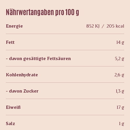
Nährwertangaben pro 100 g
Energie
852 KJ / 205 kcal
Fett
14 g
- davon gesättigte Fettsäuren
5,2 g
Kohlenhydrate
2,6 g
- davon Zucker
1,3 g
Eiweiß
17 g
Salz
1 g