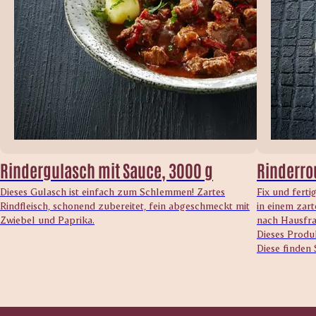
Rindergulasch mit Sauce, 3000 g
Rinderro
Dieses Gulasch ist einfach zum Schlemmen! Zartes
Fix und ferti
Rindfleisch, schonend zubereitet, fein abgeschmeckt mit
in einem zart
Zwiebel und Paprika.
nach Hausfra
Dieses Produk
Diese finden 