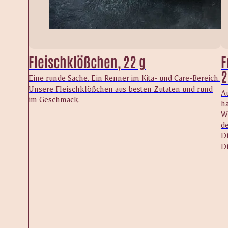
Fleischklößchen, 22 g
F
2
Eine runde Sache. Ein Renner im Kita- und Care-Bereich.
Unsere Fleischklößchen aus besten Zutaten und rund
A
im Geschmack.
h
W
d
Di
D