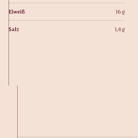
Eiweiß
16 g
Salz
1,4 g