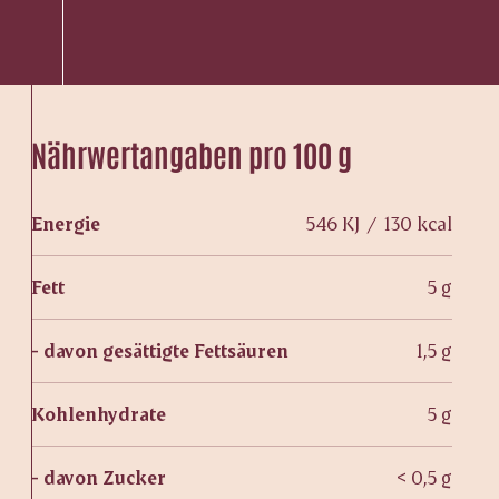
Nährwertangaben pro 100 g
Energie
546 KJ / 130 kcal
Fett
5 g
- davon gesättigte Fettsäuren
1,5 g
Kohlenhydrate
5 g
- davon Zucker
< 0,5 g