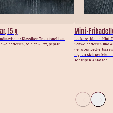
ar, 15 g
Mini-Frikadelle
ndinavischer Klassiker. Traditionell aus
Leckere, kleine Mini-F
hweinefleisch, fein gewürzt, gegart.
Schweinefleisch und 40
gegarten Leckerbissen 
eignen sich perfekt al
sonstigen Anlässen.