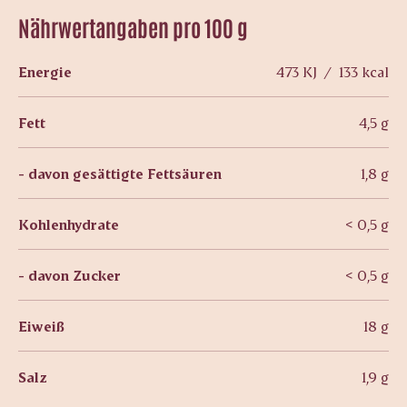
Nährwertangaben pro 100 g
Energie
473 KJ / 133 kcal
Fett
4,5 g
- davon gesättigte Fettsäuren
1,8 g
Kohlenhydrate
< 0,5 g
- davon Zucker
< 0,5 g
Eiweiß
18 g
Salz
1,9 g