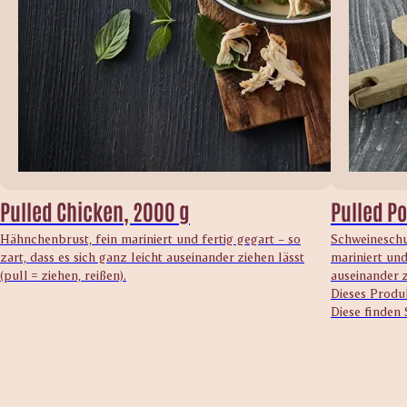
Pulled Chicken, 2000 g
Pulled Po
Hähnchenbrust, fein mariniert und fertig gegart – so
Schweineschu
zart, dass es sich ganz leicht auseinander ziehen lässt
mariniert und
(pull = ziehen, reißen).
auseinander z
Dieses Produk
Diese finden 