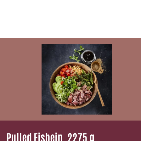
Pulled Eisbein, ­2275 g