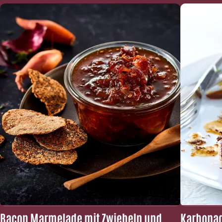
Bacon Marmelade mit Zwiebeln und
Karbonad