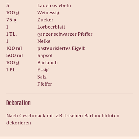
3
Lauchzwiebeln
100 g
Weinessig
75 g
Zucker
1
Lorbeerblatt
1 TL.
ganzer schwarzer Pfeffer
1
Nelke
100 ml
pasteurisiertes Eigelb
500 ml
Rapsöl
100 g
Bärlauch
1 EL.
Essig
Salz
Pfeffer
Dekoration
Nach Geschmack mit z.B. frischen Bärlauchblüten
dekorieren