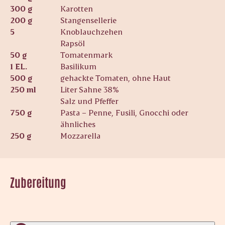
300 g
Karotten
200 g
Stangensellerie
5
Knoblauchzehen
Rapsöl
50 g
Tomatenmark
1 EL.
Basilikum
500 g
gehackte Tomaten, ohne Haut
250 ml
Liter Sahne 38%
Salz und Pfeffer
750 g
Pasta – Penne, Fusili, Gnocchi oder
ähnliches
250 g
Mozzarella
Zubereitung