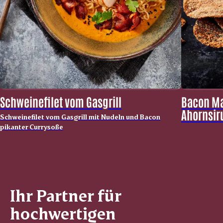
Schweinefilet vom Gasgrill
Bacon Ma
Ahornsir
Schweinefilet vom Gasgrill mit Nudeln und Bacon
pikanter Currysoße
Ihr Partner für
hochwertigen