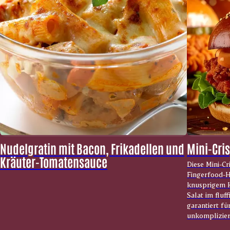
Nudelgratin mit Bacon, Frikadellen und
Mini-Cri
Kräuter-Tomatensauce
Diese Mini-Cr
Fingerfood-Hi
knusprigem H
Salat im fluf
garantiert fü
unkompliziert