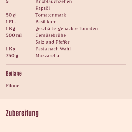
5
Knoblauchzehen
Rapsöl
50 g
Tomatenmark
1 EL.
Basilikum
1 Kg
geschälte, gehackte Tomaten
500 ml
Gemüsebrühe
Salz und Pfeffer
1 Kg
Pasta nach Wahl
250 g
Mozzarella
Beilage
Filone
Zubereitung