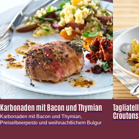
Karbonaden mit Bacon und Thymian
Tagliatel
Croutons
Karbonaden mit Bacon und Thymian,
Preiselbeerpesto und weihnachtlichem Bulgur