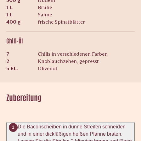
1 L
Brühe
1 L
Sahne
400 g
frische Spinatblätter
Chili-Öl
7
Chilis in verschiedenen Farben
2
Knoblauchzehen, gepresst
5 EL.
Olivenöl
Zubereitung
Die Baconscheiben in dünne Streifen schneiden
1
und in einer dickfüßigen heißen Pfanne braten.
Lassen Sie die Streifen 2 Minuten braten und fügen