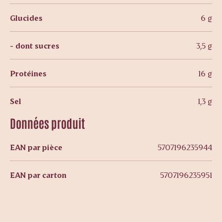
Glucides
6 g
- dont sucres
3,5 g
Protéines
16 g
Sel
1,3 g
Données produit
EAN par pièce
5707196235944
EAN par carton
5707196235951