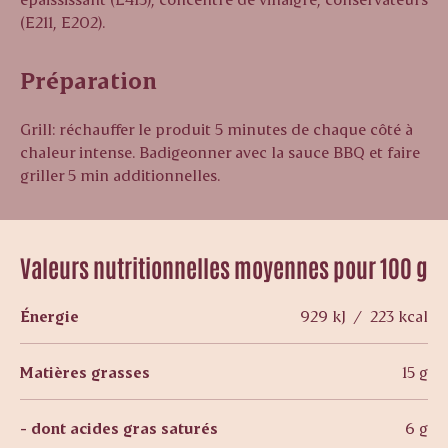
(E211, E202).
Préparation
Grill: réchauffer le produit 5 minutes de chaque côté à
chaleur intense. Badigeonner avec la sauce BBQ et faire
griller 5 min additionnelles.
Valeurs nutritionnelles moyennes pour 100 g
Énergie
929 kJ / 223 kcal
Matières grasses
15 g
- dont acides gras saturés
6 g