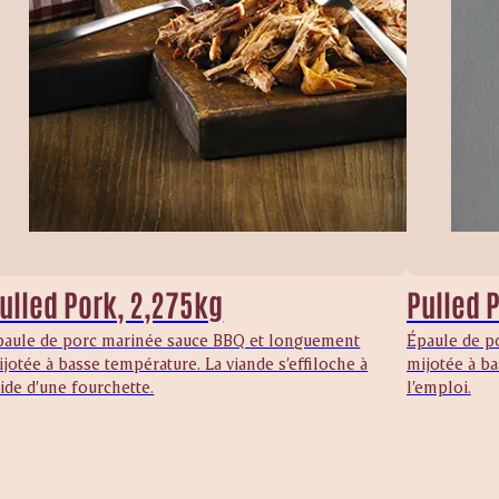
ulled Pork, 2,275kg
Pulled P
paule de porc marinée sauce BBQ et longuement
Épaule de p
jotée à basse température. La viande s’effiloche à
mijotée à ba
aide d’une fourchette.
l’emploi.