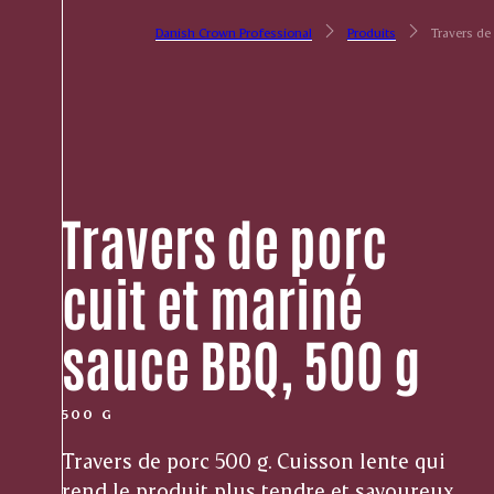
Danish Crown Professional
Produits
Travers de
Travers de porc
cuit et mariné
sauce BBQ, 500 g
500 G
Travers de porc 500 g. Cuisson lente qui
rend le produit plus tendre et savoureux.