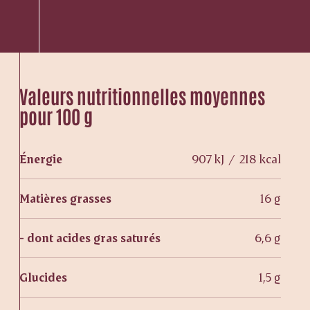
Valeurs nutritionnelles moyennes
pour 100 g
Énergie
907 kJ / 218 kcal
Matières grasses
16 g
- dont acides gras saturés
6,6 g
Glucides
1,5 g