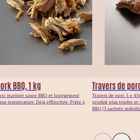
ork BBQ, 1 kg
Travers de porc
orc marinée sauce BBQ et longuement
Travers de porc 3 x 450
sse température. Déjà effilochée. Prête à
produit plus tendre et
BBQ (3 sachets individu