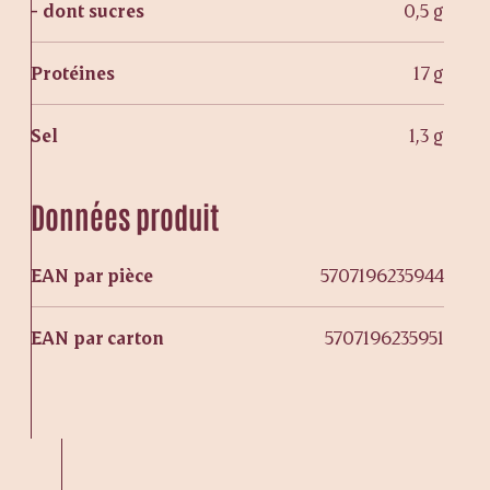
- dont sucres
0,5 g
Protéines
17 g
Sel
1,3 g
Données produit
EAN par pièce
5707196235944
EAN par carton
5707196235951