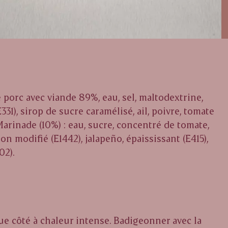
e porc avec viande 89%, eau, sel, maltodextrine,
331), sirop de sucre caramélisé, ail, poivre, tomate
Marinade (10%) : eau, sucre, concentré de tomate,
n modifié (E1442), jalapeño, épaississant (E415),
02).
que côté à chaleur intense. Badigeonner avec la