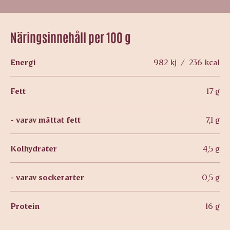
Näringsinnehåll per 100 g
Energi
982 kj / 236 kcal
Fett
17 g
- varav mättat fett
7,1 g
Kolhydrater
4,5 g
- varav sockerarter
0,5 g
Protein
16 g