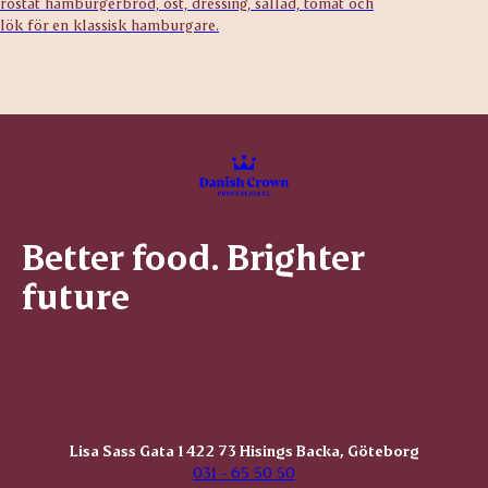
rostat hamburgerbröd, ost, dressing, sallad, tomat och
lök för en klassisk hamburgare.
Better food. Brighter
future
Lisa Sass Gata 1 422 73 Hisings Backa, Göteborg
031 - 65 50 50