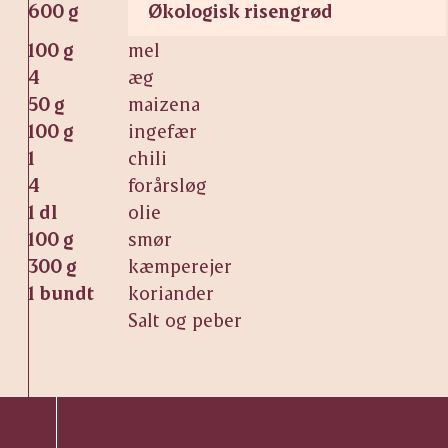
600 g
Økologisk risengrød
100 g
mel
4
æg
50 g
maizena
100 g
ingefær
1
chili
4
forårsløg
1 dl
olie
100 g
smør
300 g
kæmperejer
1 bundt
koriander
Salt og peber