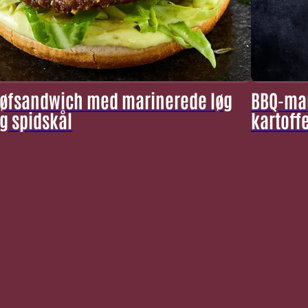
øfsandwich med marinerede løg
BBQ-mar
g spidskål
kartoffe