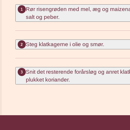
Rør risengrøden med mel, æg og maizena. Sm
1
salt og peber.
Steg klatkagerne i olie og smør.
2
Snit det resterende forårsløg og anret kl
3
plukket koriander.