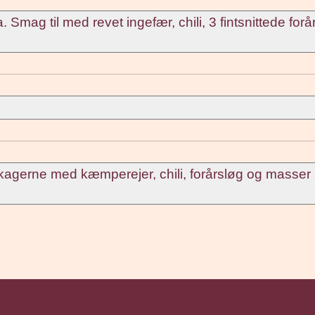
ag til med revet ingefær, chili, 3 fintsnittede forå
atkagerne med kæmperejer, chili, forårsløg og masser 