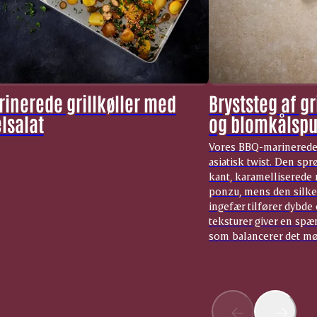
inerede grillkøller med
Bryststeg af g
lsalat
og blomkålspu
Vores BBQ-marinerede 
asiatisk twist. Den sp
kant, karamelliserede 
ponzu, mens den silk
ingefær tilfører dybde
teksturer giver en spæ
som balancerer det mø