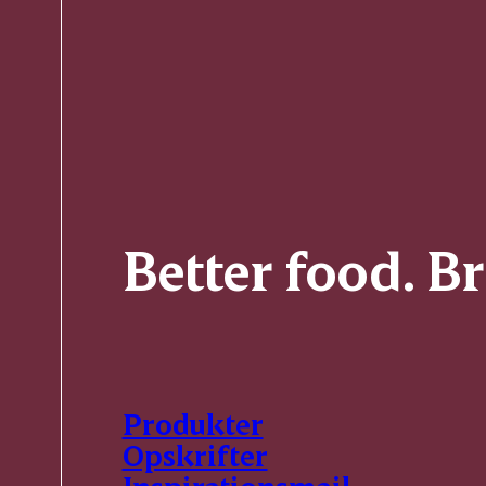
Better food. B
Produkter
Opskrifter