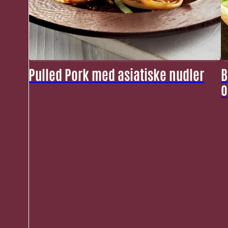
Pulled Pork med asiatiske nudler
B
o