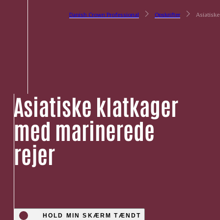
Danish Crown Professional
Opskrifter
Asiatiske
Asiatiske klatkager
med marinerede
rejer
HOLD MIN SKÆRM TÆNDT