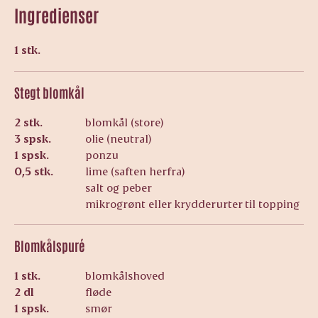
Ingredienser
1 stk.
Stegt blomkål
2 stk.
blomkål (store)
3 spsk.
olie (neutral)
1 spsk.
ponzu
0,5 stk.
lime (saften herfra)
salt og peber
mikrogrønt eller krydderurter til topping
Blomkålspuré
1 stk.
blomkålshoved
2 dl
fløde
1 spsk.
smør