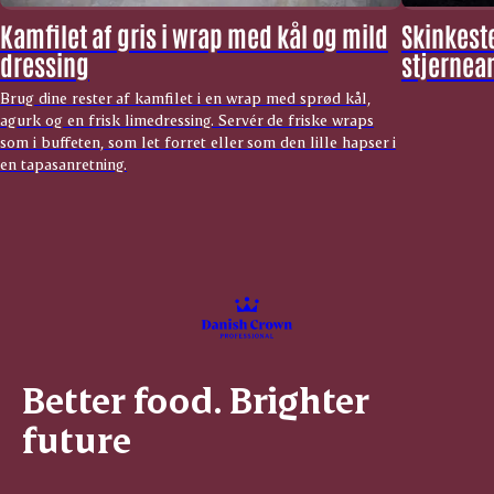
Kamfilet af gris i wrap med kål og mild
Skinkest
dressing
stjernea
Brug dine rester af kamfilet i en wrap med sprød kål,
agurk og en frisk limedressing. Servér de friske wraps
som i buffeten, som let forret eller som den lille hapser i
en tapasanretning.
Better food. Brighter
future