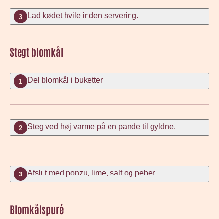
Lad kødet hvile inden servering.
3
Stegt blomkål
Del blomkål i buketter
1
Steg ved høj varme på en pande til gyldne.
2
Afslut med ponzu, lime, salt og peber.
3
Blomkålspuré