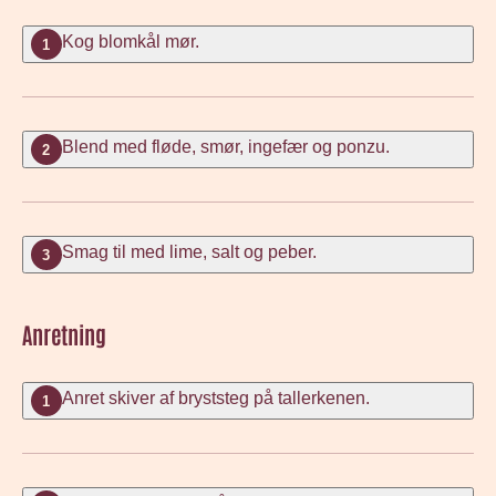
Kog blomkål mør.
1
Blend med fløde, smør, ingefær og ponzu.
2
Smag til med lime, salt og peber.
3
Anretning
Anret skiver af bryststeg på tallerkenen.
1