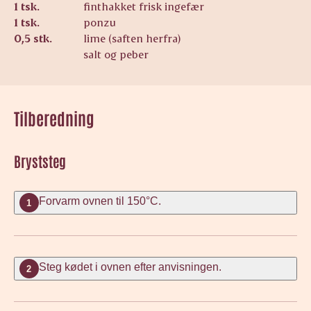
1 tsk.
finthakket frisk ingefær
1 tsk.
ponzu
0,5 stk.
lime (saften herfra)
salt og peber
Tilberedning
Bryststeg
Forvarm ovnen til 150°C.
1
Steg kødet i ovnen efter anvisningen.
2