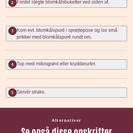
Fordel stegte blomkålsbuketter ved siden af.
2
Kom evt. blomkålspuré i sprøjtepose og lav små
3
prikker med blomkålspuré rundt om.
Top med mikrogrønt eller krydderurter.
4
Servér straks.
5
Alternativer
Se også disse opskrifter