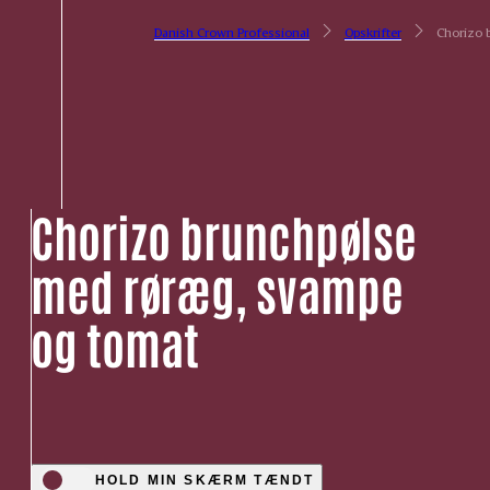
Danish Crown Professional
Opskrifter
Chorizo 
Chorizo brunchpølse
med røræg, svampe
og tomat
HOLD MIN SKÆRM TÆNDT