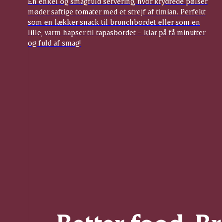
En enkel og smagfuld servering, hvor krydrede pølser
møder saftige tomater med et strejf af timian. Perfekt
som en lækker snack til brunchbordet eller som en
lille, varm hapser til tapasbordet – klar på få minutter
og fuld af smag!