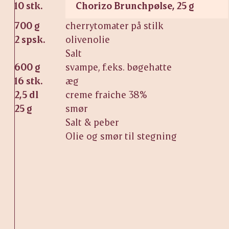
10 stk.
Chorizo Brunchpølse, 25 g
700 g
cherrytomater på stilk
2 spsk.
olivenolie
Salt
600 g
svampe, f.eks. bøgehatte
16 stk.
æg
2,5 dl
creme fraiche 38%
25 g
smør
Salt & peber
Olie og smør til stegning