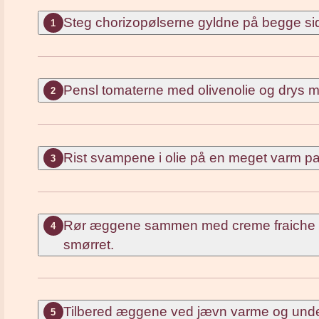
Steg chorizopølserne gyldne på begge sid
1
Pensl tomaterne med olivenolie og drys m
2
Rist svampene i olie på en meget varm pa
3
Rør æggene sammen med creme fraiche
4
smørret.
Tilbered æggene ved jævn varme og under k
5