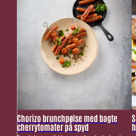
Chorizo brunchpølse med bagte
S
cherrytomater på spyd
h