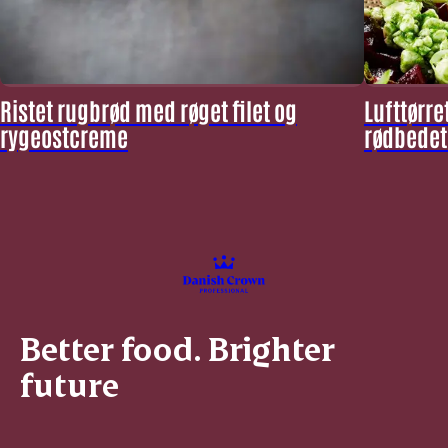
Ristet rugbrød med røget filet og
Lufttørre
rygeostcreme
rødbedet
Better food. Brighter
future