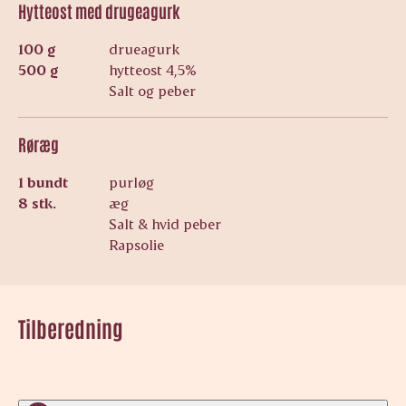
Hytteost med drugeagurk
100 g
drueagurk
500 g
hytteost 4,5%
Salt og peber
Røræg
1 bundt
purløg
8 stk.
æg
Salt & hvid peber
Rapsolie
Tilberedning