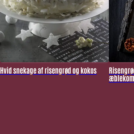
Hvid snekage af risengrød og kokos
Risengrø
æblekom