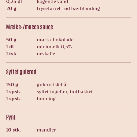
0,25 dl
kogende vand
20 g
frysetørret rød bærblanding
Mælke-/mocca sauce
50 g
mørk chokolade
1 dl
minimælk 0,5%
1 tsk.
neskaffe
Syltet gulerod
150 g
gulerodsfehår
1 spsk.
syltet ingefær, finthakket
1 spsk.
honning
Pynt
10 stk.
mandler