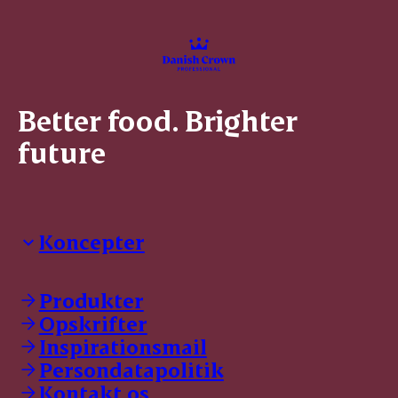
Better food. Brighter
future
Koncepter
Danish Crown Professional
Dyrbar
Produkter
GØL
Opskrifter
Tulip
Inspirationsmail
Friland
Persondatapolitik
Dansk Kødkvæg
STOLT
Kontakt os