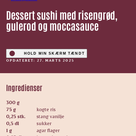
Dessert sushi med risengrød,
gulerod og moccasauce
HOLD MIN SKÆRM TÆNDT
OPDATERET: 27. MARTS 2025
Ingredienser
300 g
75 g
kogte ris
0,25 stk.
stang vanilje
0,5 dl
sukker
1 g
agar flager