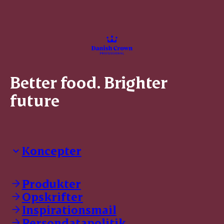
Better food. Brighter
future
Koncepter
Danish Crown Professional
Dyrbar
Produkter
GØL
Opskrifter
Tulip
Inspirationsmail
Friland
Persondatapolitik
Dansk Kødkvæg