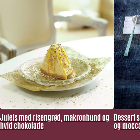
Juleis med risengrød, makronbund og
Dessert 
hvid chokolade
og mocc