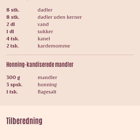
8 stk.
dadler
8 stk.
dadler uden kerner
2 dl
vand
1 dl
sukker
4 tsk.
kanel
2 tsk.
kardemomme
Honning-kandiserede mandler
300 g
mandler
3 spsk.
honning
1 tsk.
flagesalt
Tilberedning