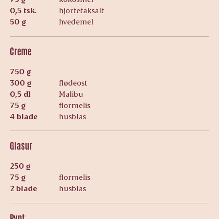
0,5 tsk.
hjortetaksalt
50 g
hvedemel
Creme
750 g
300 g
flødeost
0,5 dl
Malibu
75 g
flormelis
4 blade
husblas
Glasur
250 g
75 g
flormelis
2 blade
husblas
Pynt