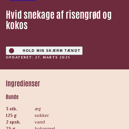
Hvid snekage af risengrød og
kokos
HOLD MIN SKÆRM TÆNDT
OPDATERET: 27. MARTS 2025
Ingredienser
Bunde
3 stk.
æg
125 g
sukker
2 spsk.
vand
75 g
kokosmel