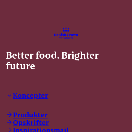
Better food. Brighter
future
Koncepter
Danish Crown Professional
Dyrbar
Produkter
GØL
Opskrifter
Tulip
Inspirationsmail
Friland