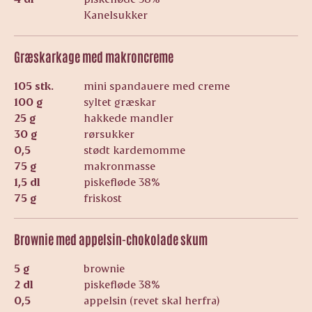
Kanelsukker
Græskarkage med makroncreme
105 stk.
mini spandauere med creme
100 g
syltet græskar
25 g
hakkede mandler
30 g
rørsukker
0,5
stødt kardemomme
75 g
makronmasse
1,5 dl
piskefløde 38%
75 g
friskost
Brownie med appelsin-chokolade skum
5 g
brownie
2 dl
piskefløde 38%
0,5
appelsin (revet skal herfra)