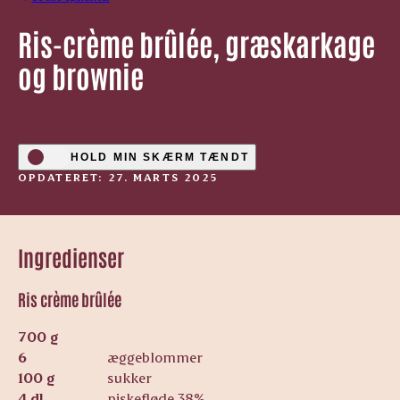
Ris-crème brûlée, græskarkage
og brownie
HOLD MIN SKÆRM TÆNDT
OPDATERET: 27. MARTS 2025
Ingredienser
Ris crème brûlée
700 g
6
æggeblommer
100 g
sukker
4 dl
piskefløde 38%