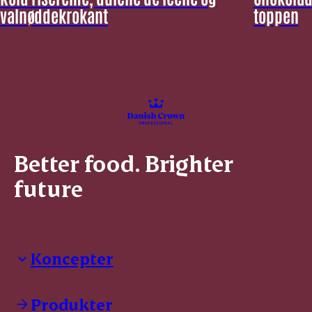
valnøddekrokant
toppen
Better food. Brighter
future
Koncepter
Danish Crown Professional
Dyrbar
Produkter