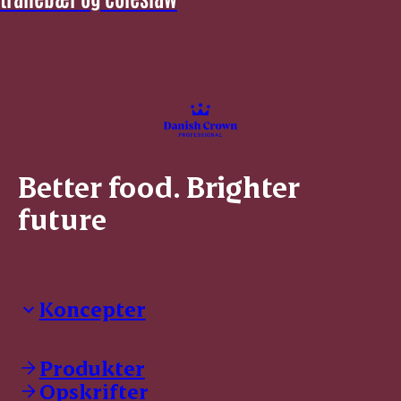
Better food. Brighter
future
Koncepter
Danish Crown Professional
Dyrbar
Produkter
GØL
Opskrifter
Tulip