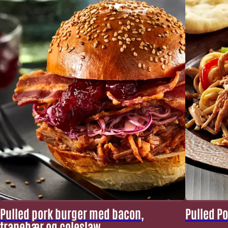
Pulled pork burger med bacon,
Pulled Po
tranebær og coleslaw