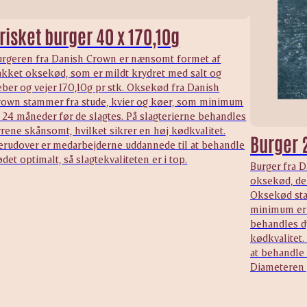
risket burger 40 x 170,10g
urgeren fra Danish Crown er nænsomt formet af
akket oksekød, som er mildt krydret med salt og
ber og vejer 170,10g pr stk. Oksekød fra Danish
rown stammer fra stude, kvier og køer, som minimum
 24 måneder før de slagtes. På slagterierne behandles
rene skånsomt, hvilket sikrer en høj kødkvalitet.
Burger 
erudover er medarbejderne uddannede til at behandle
det optimalt, så slagtekvaliteten er i top.
Burger fra 
oksekød, der
Oksekød sta
minimum er 2
behandles d
kødkvalitet
at behandle 
Diameteren 