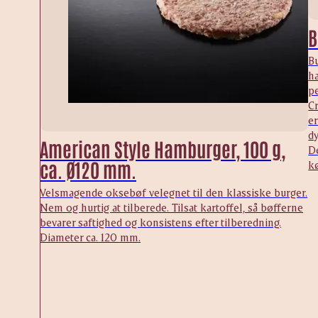
B
B
h
pe
C
er
dy
American Style Hamburger, 100 g,
D
ca. Ø120 mm.
kø
Velsmagende oksebøf velegnet til den klassiske burger.
Nem og hurtig at tilberede. Tilsat kartoffel, så bøfferne
bevarer saftighed og konsistens efter tilberedning.
Diameter ca. 120 mm.