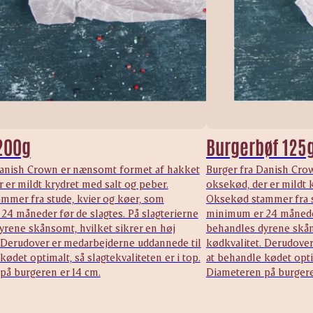
200g
Burgerbøf 125
Danish Crown er nænsomt formet af hakket
Burger fra Danish Cro
 er mildt krydret med salt og peber.
oksekød, der er mildt 
mmer fra stude, kvier og køer, som
Oksekød stammer fra s
4 måneder før de slagtes. På slagterierne
minimum er 24 måneder 
yrene skånsomt, hvilket sikrer en høj
behandles dyrene skån
. Derudover er medarbejderne uddannede til
kødkvalitet. Derudove
kødet optimalt, så slagtekvaliteten er i top.
at behandle kødet optim
på burgeren er 14 cm.
Diameteren på burgere