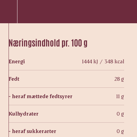
Næringsindhold pr. 100 g
Energi
1444 kJ / 348 kcal
Fedt
28 g
- heraf mættede fedtsyrer
11 g
Kulhydrater
0 g
- heraf sukkerarter
0 g