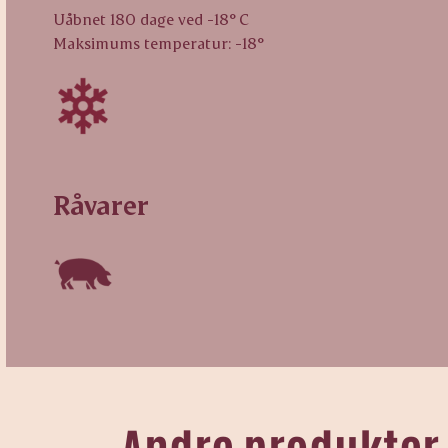
Uåbnet 180 dage ved -18° C
Maksimums temperatur: -18°
Råvarer