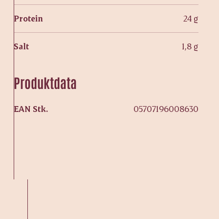
Protein
24 g
Salt
1,8 g
Produktdata
EAN Stk.
05707196008630