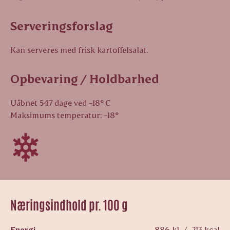
Serveringsforslag
Kan serveres med frisk kartoffelsalat.
Opbevaring / Holdbarhed
Uåbnet 547 dage ved -18° C
Maksimums temperatur: -18°
Næringsindhold pr. 100 g
Energi
886 kJ / 213 kcal