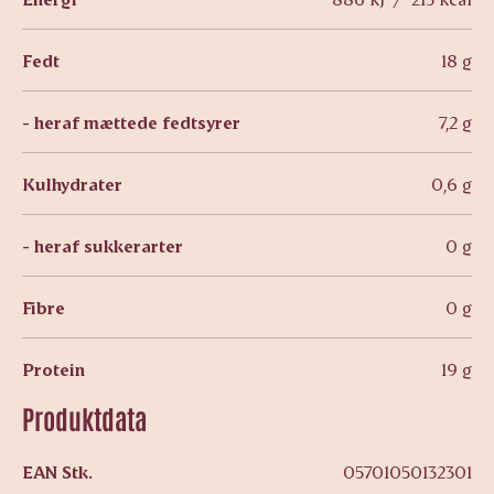
Fedt
18 g
- heraf mættede fedtsyrer
7,2 g
Kulhydrater
0,6 g
- heraf sukkerarter
0 g
Fibre
0 g
Protein
19 g
Produktdata
EAN Stk.
05701050132301