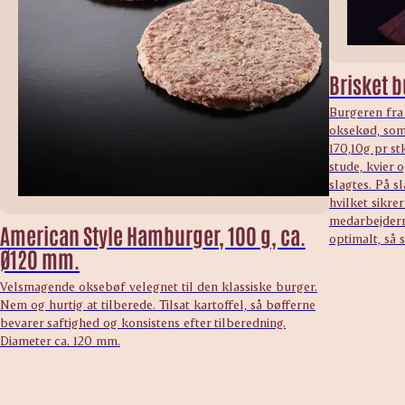
Brisket b
Burgeren fra
oksekød, som 
170,10g pr s
stude, kvier
slagtes. På s
hvilket sikre
medarbejdern
American Style Hamburger, 100 g, ca.
optimalt, så s
Ø120 mm.
Velsmagende oksebøf velegnet til den klassiske burger.
Nem og hurtig at tilberede. Tilsat kartoffel, så bøfferne
bevarer saftighed og konsistens efter tilberedning.
Diameter ca. 120 mm.