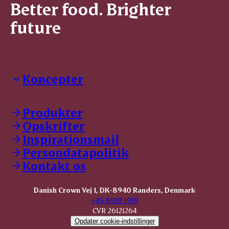
Better food. Brighter
future
Koncepter
Danish Crown Professional
Dyrbar
Produkter
GØL
Opskrifter
Tulip
Inspirationsmail
Friland
Persondatapolitik
Dansk Kødkvæg
STOLT
Kontakt os
Dansk Kalv
Tender Pork
Danish Crown Vej 1, DK-8940 Randers, Denmark
KOMBI Hak
+45 8919 1919
CVR 26121264
Opdater cookie-indstillinger