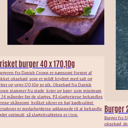
risket burger 40 x 170,10g
urgeren fra Danish Crown er nænsomt formet af
akket oksekød, som er mildt krydret med salt og
ber og vejer 170,10g pr stk. Oksekød fra Danish
rown stammer fra stude, kvier og køer, som minimum
 24 måneder før de slagtes. På slagterierne behandles
rene skånsomt, hvilket sikrer en høj kødkvalitet.
Burger 
erudover er medarbejderne uddannede til at behandle
det optimalt, så slagtekvaliteten er i top.
Burger fra 
oksekød, der