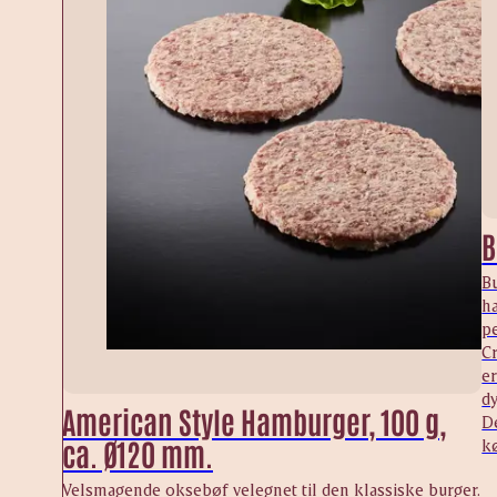
B
B
h
pe
C
er
dy
American Style Hamburger, 100 g,
D
ca. Ø120 mm.
kø
Velsmagende oksebøf velegnet til den klassiske burger.