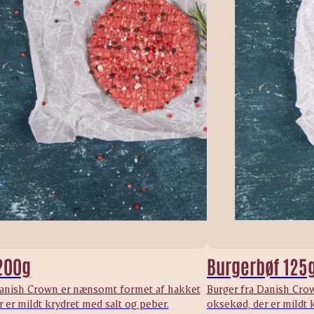
200g
Burgerbøf 125
Danish Crown er nænsomt formet af hakket
Burger fra Danish Cro
 er mildt krydret med salt og peber.
oksekød, der er mildt 