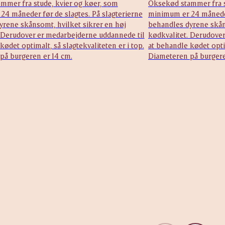
mmer fra stude, kvier og køer, som
Oksekød stammer fra s
4 måneder før de slagtes. På slagterierne
minimum er 24 måneder 
yrene skånsomt, hvilket sikrer en høj
behandles dyrene skån
. Derudover er medarbejderne uddannede til
kødkvalitet. Derudove
kødet optimalt, så slagtekvaliteten er i top.
at behandle kødet optim
på burgeren er 14 cm.
Diameteren på burgere