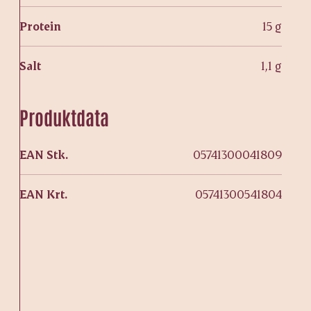
Protein
15 g
Salt
1,1 g
Produktdata
EAN Stk.
05741300041809
EAN Krt.
05741300541804