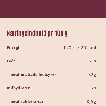
Næringsindhold pr. 100 g
Energi
1120 kJ / 270 kcal
Fedt
21 g
- heraf mættede fedtsyrer
7,2 g
Kulhydrater
5 g
- heraf sukkerarter
0,6 g