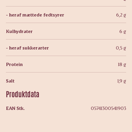
- heraf mættede fedtsyrer
6,2 g
Kulhydrater
6 g
- heraf sukkerarter
0,5 g
Protein
18 g
Salt
1,9 g
Produktdata
EAN Stk.
05741300541903