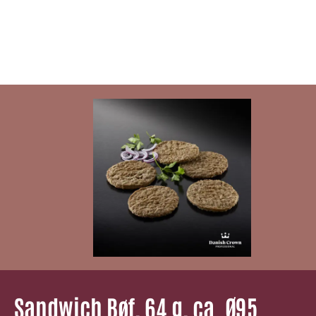
Sandwich Bøf, 64 g, ca. Ø95