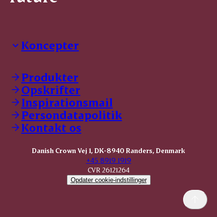
Koncepter
Danish Crown Professional
Dyrbar
Produkter
GØL
Opskrifter
Tulip
Inspirationsmail
Friland
Persondatapolitik
Dansk Kødkvæg
STOLT
Kontakt os
Dansk Kalv
Tender Pork
Danish Crown Vej 1, DK-8940 Randers, Denmark
KOMBI Hak
+45 8919 1919
CVR 26121264
Opdater cookie-indstillinger