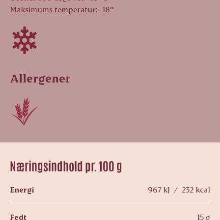
Maksimums temperatur: -18°
Allergener
Næringsindhold pr. 100 g
Energi
967 kJ / 232 kcal
Fedt
15 g