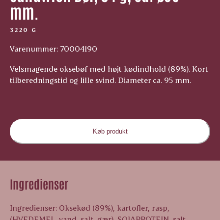
mm.
3220 G
Varenummer: 70004190
Velsmagende oksebøf med højt kødindhold (89%). Kort
tilberedningstid og lille svind. Diameter ca. 95 mm.
Køb produkt
Ingredienser
Ingredienser: Oksekød (89%), kartofler, rasp,
(HVEDEMEL, vand, salt, gær), SOJAPROTEIN, salt,