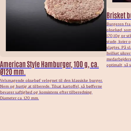
Brisket b
Burgeren fra
oksekød, som 
170,10g pr s
stude, kvier
slagtes. På s
hvilket sikre
medarbejdern
American Style Hamburger, 100 g, ca.
optimalt, så s
Ø120 mm.
Velsmagende oksebøf velegnet til den klassiske burger.
Nem og hurtig at tilberede. Tilsat kartoffel, så bøfferne
bevarer saftighed og konsistens efter tilberedning.
Diameter ca. 120 mm.