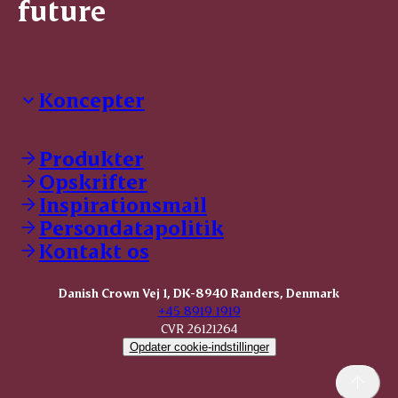
future
Koncepter
Danish Crown Professional
Dyrbar
Produkter
GØL
Opskrifter
Tulip
Inspirationsmail
Friland
Persondatapolitik
Dansk Kødkvæg
STOLT
Kontakt os
Dansk Kalv
Tender Pork
Danish Crown Vej 1, DK-8940 Randers, Denmark
KOMBI Hak
+45 8919 1919
CVR 26121264
Opdater cookie-indstillinger