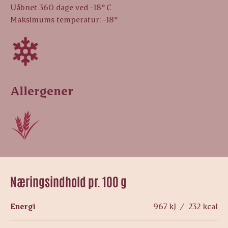
Uåbnet 360 dage ved -18° C
Maksimums temperatur: -18°
Allergener
Næringsindhold pr. 100 g
Energi
967 kJ / 232 kcal