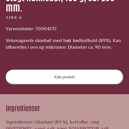
mm.
3200 G
Varenummer: 70004170
Velsmagende oksebøf med højt kødindhold (89%). Kan
tilberedes i ovn og mikroovn. Diameter ca. 90 mm.
Køb produkt
Ingredienser
Ingredienser: Oksekød (89 %), kartofler, rasp
(HVEDEMEL, vand, salt, gær), SOJAPROTEIN, salt,