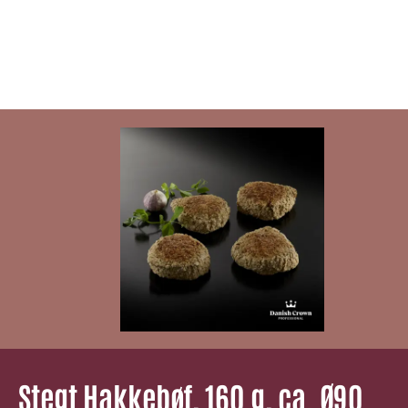
Stegt Hakkebøf, 160 g, ca. Ø90