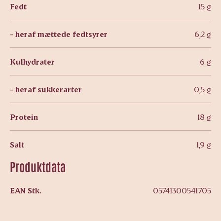
Fedt
15 g
- heraf mættede fedtsyrer
6,2 g
Kulhydrater
6 g
- heraf sukkerarter
0,5 g
Protein
18 g
Salt
1,9 g
Produktdata
EAN Stk.
05741300541705