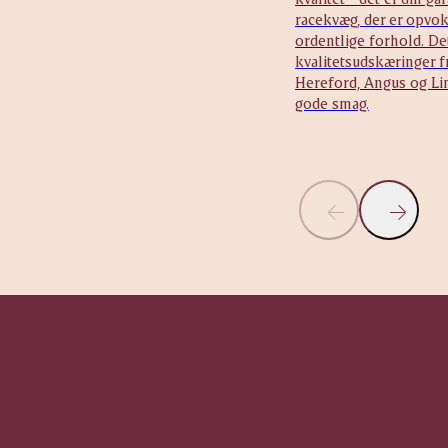
racekvæg, der er opvok
ordentlige forhold. De
kvalitetsudskæringer 
Hereford, Angus og Lim
gode smag.