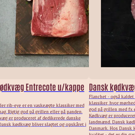
ødkvæg Entrecote u/kappe
Dansk kødkvæg
Flanchet - også kaldet
klassiker, hvor mørhed 
ler rib-eye er en vaskeægte klassiker med
god på grillen med fx
ag. Rigtig god på grillen eller på panden.
Kødkvæg er produceret
æg er produceret af dedikerede danske
landmænd. Dansk kødkv
ansk kødkvæg bliver slagtet og opskåret i
Danmark. Hos Dansk kø
kvalitet - det er din g