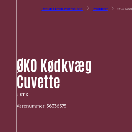
Danish Crown Professional
Produkter
ØKO Kødk
ØKO Kødkvæg
Cuvette
1 STK
Varenummer: 56336575