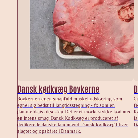
Dansk kødkvæg Bovkerne
D
Bovkernen er en smagfuld muskel udskæring, som
Cu
egner sig bedst til langtidsstegning - fx som en
f
gammeldags oksesteg. Det er et mørkt stykke kød med
K
en intens smag. Dansk Kødkvæg er produceret af
l
dedikerede danske landmænd. Dansk kødkvæg bliver
D
slagtet og opskåret i Danmark.