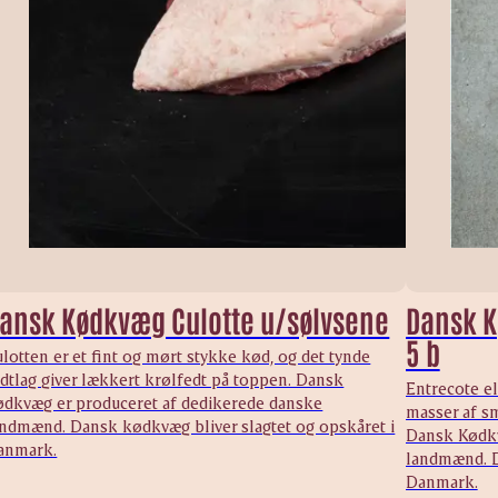
ansk Kødkvæg Culotte u/sølvsene
Dansk K
5 b
lotten er et fint og mørt stykke kød, og det tynde
edtlag giver lækkert krølfedt på toppen. Dansk
Entrecote el
ødkvæg er produceret af dedikerede danske
masser af sm
andmænd. Dansk kødkvæg bliver slagtet og opskåret i
Dansk Kødkv
anmark.
landmænd. D
Danmark.