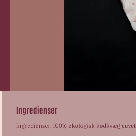
Ingredienser
Ingredienser: 100% økologisk kødkvæg cuvet