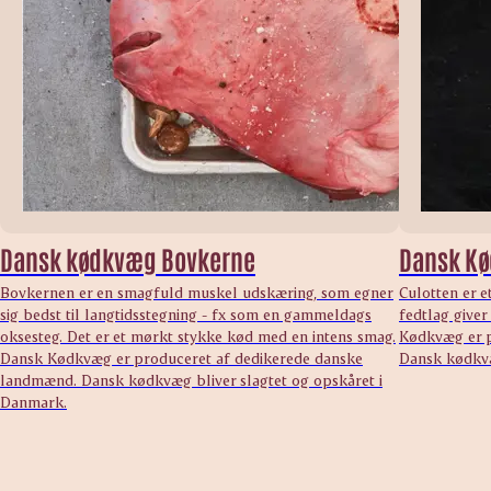
Dansk kødkvæg Bovkerne
Dansk Kø
Bovkernen er en smagfuld muskel udskæring, som egner
Culotten er e
sig bedst til langtidsstegning - fx som en gammeldags
fedtlag give
oksesteg. Det er et mørkt stykke kød med en intens smag.
Kødkvæg er p
Dansk Kødkvæg er produceret af dedikerede danske
Dansk kødkvæ
landmænd. Dansk kødkvæg bliver slagtet og opskåret i
Danmark.