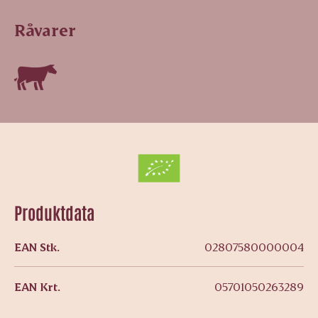
Råvarer
Produktdata
EAN Stk.
02807580000004
EAN Krt.
05701050263289