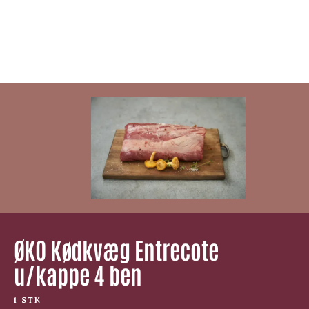
ØKO Kødkvæg Entrecote
u/kappe 4 ben
1 STK