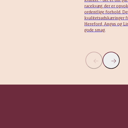
racekvæg, der er opvok
ordentlige forhold. De
kvalitetsudskæringer 
Hereford, Angus og Lim
gode smag.