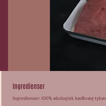
Ingredienser
Ingredienser: 100% økologisk kødkvæg tykste