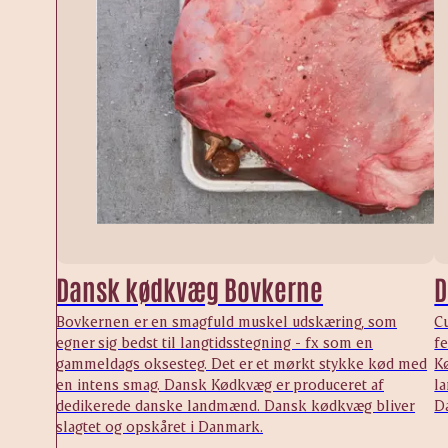
Dansk kødkvæg Bovkerne
D
Bovkernen er en smagfuld muskel udskæring, som
Cu
egner sig bedst til langtidsstegning - fx som en
f
gammeldags oksesteg. Det er et mørkt stykke kød med
K
en intens smag. Dansk Kødkvæg er produceret af
l
dedikerede danske landmænd. Dansk kødkvæg bliver
D
slagtet og opskåret i Danmark.