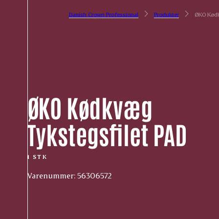
Danish Crown Professional
Produkter
ØKO Kødk
ØKO Kødkvæg
Tykstegsfilet PAD
1 STK
Varenummer: 56306572