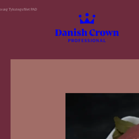
væg Tykstegsfilet PAD