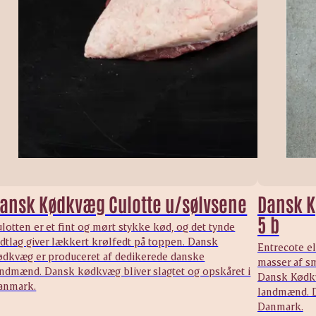
ansk Kødkvæg Culotte u/sølvsene
Dansk K
5 b
lotten er et fint og mørt stykke kød, og det tynde
edtlag giver lækkert krølfedt på toppen. Dansk
Entrecote el
ødkvæg er produceret af dedikerede danske
masser af sm
andmænd. Dansk kødkvæg bliver slagtet og opskåret i
Dansk Kødkv
anmark.
landmænd. D
Danmark.