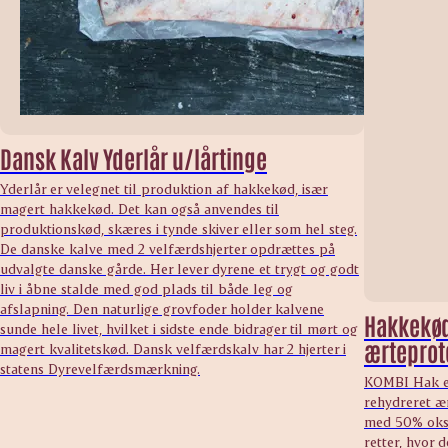
Dansk Kalv Yderlår u/lårtinge
Yderlår er velegnet til produktion af hakkekød, især
magert hakkekød. Det kan også anvendes til
produktionskød, skæres i tynde skiver eller som hel steg.
De danske kalve med 2 velfærdshjerter opdrættes på
udvalgte danske gårde. Her lever dyrene et trygt og godt
liv i åbne stalde med god plads til både leg og
afslapning. Den naturlige grovfoder holder kalvene
Hakkekød
sunde hele livet, hvilket i sidste ende bidrager til mørt og
ærteprot
magert kvalitetskød. Dansk velfærdskalv har 2 hjerter i
statens Dyrevelfærdsmærkning.
KOMBI Hak er
rehydreret æ
med 50% okse
retter, hvor 