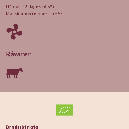
Uåbnet 42 dage ved 5° C
Maksimums temperatur: 5°
Råvarer
Produktdata