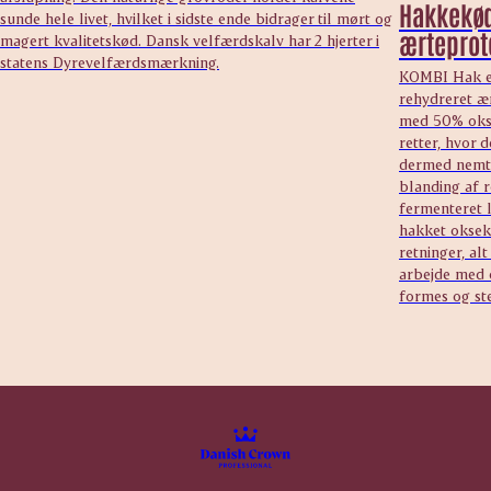
Hakkekød
sunde hele livet, hvilket i sidste ende bidrager til mørt og
ærteprot
magert kvalitetskød. Dansk velfærdskalv har 2 hjerter i
statens Dyrevelfærdsmærkning.
KOMBI Hak er
rehydreret æ
med 50% okse
retter, hvor 
dermed nemt 
blanding af r
fermenteret l
hakket oksek
retninger, al
arbejde med 
formes og st