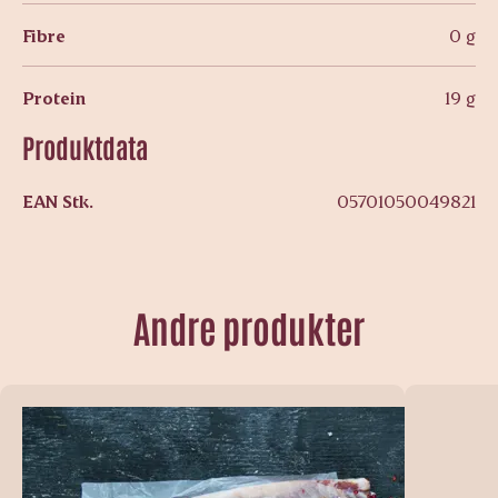
Fibre
0 g
Protein
19 g
Produktdata
EAN Stk.
05701050049821
Andre produkter