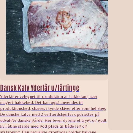
Dansk Kalv Yderlår u/lårtinge
Yderlår er velegnet til produktion af hakkekød, især
magert hakkekød. Det kan også anvendes til
produktionskød, skæres i tynde skiver eller som hel steg.
De danske kalve med 2 velfærdshjerter opdrættes på
udvalgte danske gårde. Her lever dyrene et trygt og godt
liv i åbne stalde med god plads til både leg og
afslapning. Den naturlige grovfoder holder kalvene