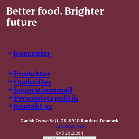
Better food. Brighter
future
Koncepter
Danish Crown Professional
Dyrbar
Produkter
GØL
Opskrifter
Tulip
Inspirationsmail
Friland
Persondatapolitik
Dansk Kødkvæg
STOLT
Kontakt os
Dansk Kalv
Tender Pork
Danish Crown Vej 1, DK-8940 Randers, Denmark
KOMBI Hak
+45 8919 1919
CVR 26121264