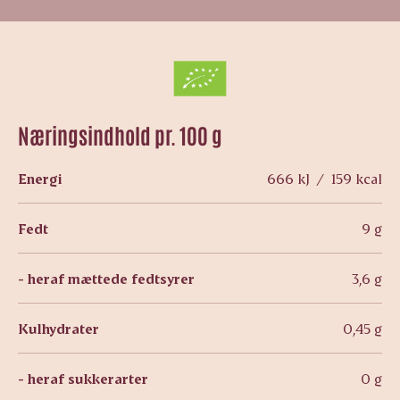
Næringsindhold pr. 100 g
Energi
666 kJ / 159 kcal
Fedt
9 g
- heraf mættede fedtsyrer
3,6 g
Kulhydrater
0,45 g
- heraf sukkerarter
0 g