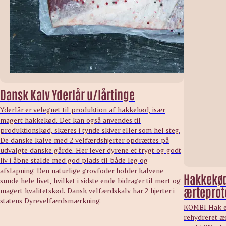
Dansk Kalv Yderlår u/lårtinge
Yderlår er velegnet til produktion af hakkekød, især
magert hakkekød. Det kan også anvendes til
produktionskød, skæres i tynde skiver eller som hel steg.
De danske kalve med 2 velfærdshjerter opdrættes på
udvalgte danske gårde. Her lever dyrene et trygt og godt
liv i åbne stalde med god plads til både leg og
afslapning. Den naturlige grovfoder holder kalvene
Hakkekød
sunde hele livet, hvilket i sidste ende bidrager til mørt og
ærteprot
magert kvalitetskød. Dansk velfærdskalv har 2 hjerter i
statens Dyrevelfærdsmærkning.
KOMBI Hak er
rehydreret æ