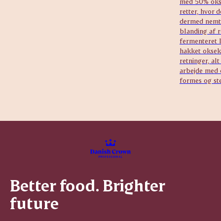
med 50% okse
retter, hvor 
dermed nemt 
blanding af r
fermenteret l
hakket oksek
retninger, al
arbejde med 
formes og st
Better food. Brighter
future