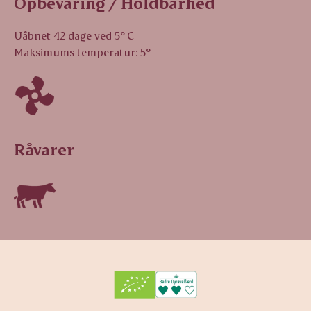
Opbevaring / Holdbarhed
Uåbnet 42 dage ved 5° C
Maksimums temperatur: 5°
Råvarer