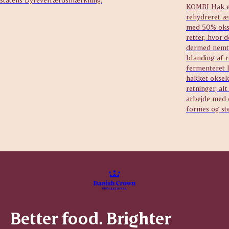
KOMBI Hak er
rehydreret æ
med 50% okse
retter, hvor 
dermed nemt 
blanding af r
fermenteret l
hakket oksek
retninger, al
arbejde med 
formes og st
Better food. Brighter