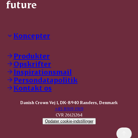
future
Koncepter
Danish Crown Professional
Dyrbar
Produkter
GØL
Opskrifter
Tulip
Inspirationsmail
Friland
Persondatapolitik
Dansk Kødkvæg
STOLT
Kontakt os
Dansk Kalv
Tender Pork
Danish Crown Vej 1, DK-8940 Randers, Denmark
KOMBI Hak
+45 8919 1919
CVR 26121264
Opdater cookie-indstillinger