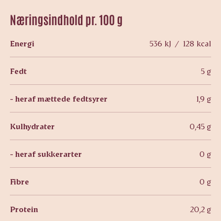
Næringsindhold pr. 100 g
Energi
536 kJ / 128 kcal
Fedt
5 g
- heraf mættede fedtsyrer
1,9 g
Kulhydrater
0,45 g
- heraf sukkerarter
0 g
Fibre
0 g
Protein
20,2 g