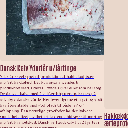
Dansk Kalv Yderlår u/lårtinge
Yderlår er velegnet til produktion af hakkekød, især
magert hakkekød. Det kan også anvendes til
produktionskød, skæres i tynde skiver eller som hel steg.
De danske kalve med 2 velfærdshjerter opdrættes på
udvalgte danske gårde. Her lever dyrene et trygt og godt
liv i åbne stalde med god plads til både leg og
afslapning. Den naturlige grovfoder holder kalvene
Hakkekød
sunde hele livet, hvilket i sidste ende bidrager til mørt og
ærteprot
magert kvalitetskød. Dansk velfærdskalv har 2 hjerter i
statens Dyrevelfærdsmærkning.