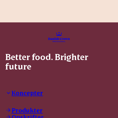
Better food. Brighter
future
Koncepter
Danish Crown Professional
Dyrbar
Produkter
GØL
Opskrifter