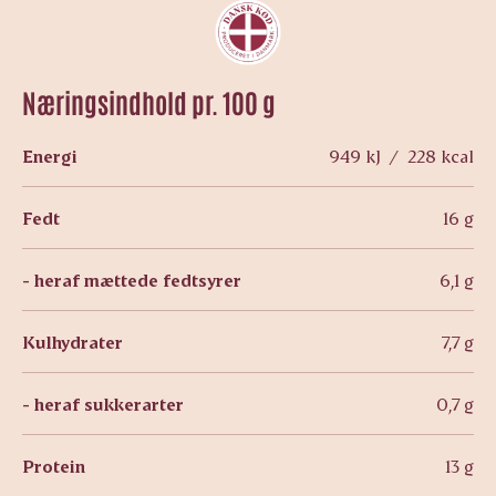
Næringsindhold pr. 100 g
Energi
949 kJ / 228 kcal
Fedt
16 g
- heraf mættede fedtsyrer
6,1 g
Kulhydrater
7,7 g
- heraf sukkerarter
0,7 g
Protein
13 g