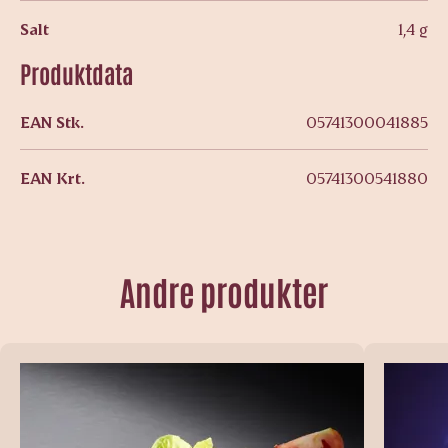
Salt
1,4 g
Produktdata
EAN Stk.
05741300041885
EAN Krt.
05741300541880
Andre produkter