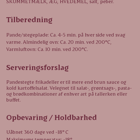
SKUMMETMÆLK, ÆG, HVEDEMEL, salt, peber.
Tilberedning
Pande/stegeplade: Ca. 4-5 min. på hver side ved svag
varme. Almindelig ovn: Ca. 20 min. ved 200°C,
Varmluftovn: Ca. 10 min. ved 200°C.
Serveringsforslag
Pandestegte frikadeller er til mere end brun sauce og
kold kartoffelsalat. Velegnet til salat-, grøntsags-, pasta-
og brødkombinationer af enhver art på tallerken eller
buffet.
Opbevaring / Holdbarhed
Uåbnet 360 dage ved -18° C
Maksimums temperatur: -18°