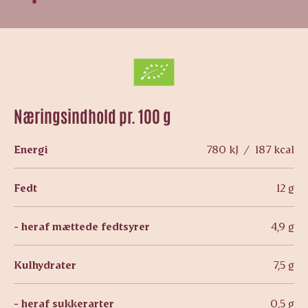
Næringsindhold pr. 100 g
Energi
780 kJ / 187 kcal
Fedt
12 g
- heraf mættede fedtsyrer
4,9 g
Kulhydrater
7,5 g
- heraf sukkerarter
0,5 g