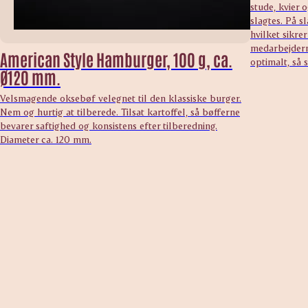
stude, kvier
slagtes. På s
hvilket sikre
medarbejdern
American Style Hamburger, 100 g, ca.
optimalt, så s
Ø120 mm.
Velsmagende oksebøf velegnet til den klassiske burger.
Nem og hurtig at tilberede. Tilsat kartoffel, så bøfferne
bevarer saftighed og konsistens efter tilberedning.
Diameter ca. 120 mm.