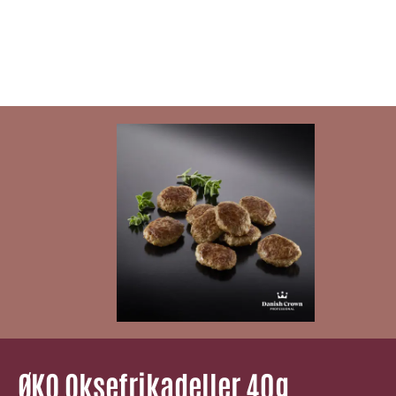
ØKO Oksefrikadeller 40g