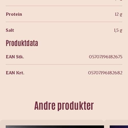
Protein
12 g
Salt
1,5 g
Produktdata
EAN Stk.
05707196182675
EAN Krt.
05707196182682
Andre produkter