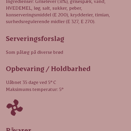
Ingredienser: Griselever (31%), grisespæk, vand,
HVEDEMEL, løg, salt, sukker, peber,
konserveringsmiddel (E 200), krydderier, timian,
surhedsregulerende midler (E 327, E 270).
Serveringsforslag
Som pålæg på diverse brød
Opbevaring / Holdbarhed
Uåbnet 35 dage ved 5° C
Maksimums temperatur: 5°
Råvarer