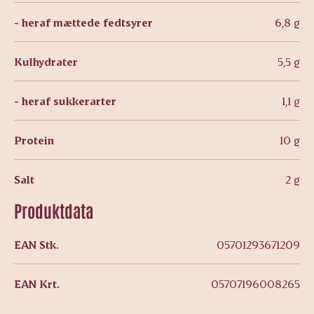
- heraf mættede fedtsyrer
6,8 g
Kulhydrater
5,5 g
- heraf sukkerarter
1,1 g
Protein
10 g
Salt
2 g
Produktdata
EAN Stk.
05701293671209
EAN Krt.
05707196008265