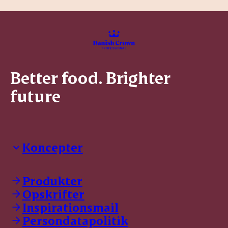
Better food. Brighter
future
Koncepter
Danish Crown Professional
Dyrbar
Produkter
GØL
Opskrifter
Tulip
Inspirationsmail
Friland
Persondatapolitik
Dansk Kødkvæg
STOLT